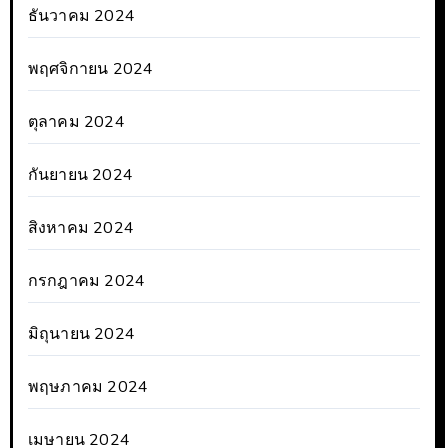
ธันวาคม 2024
พฤศจิกายน 2024
ตุลาคม 2024
กันยายน 2024
สิงหาคม 2024
กรกฎาคม 2024
มิถุนายน 2024
พฤษภาคม 2024
เมษายน 2024