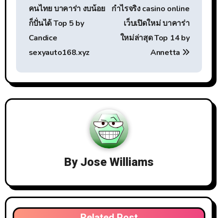
คนไทย บาคาร่า งบน้อย
กำไรจริง casino online
ก็ปั่นได้ Top 5 by
เว็บเปิดใหม่ บาคาร่า
Candice
ใหม่ล่าสุด Top 14 by
sexyauto168.xyz
Annetta
By
Jose Williams
Related Post