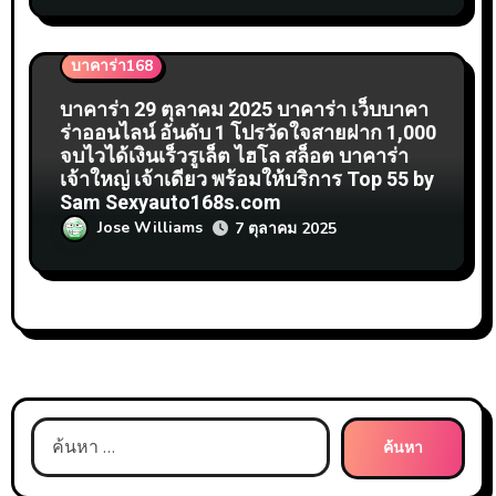
บาคาร่า168
บาคาร่า 29 ตุลาคม 2025 บาคาร่า เว็บบาคา
ร่าออนไลน์ อันดับ 1 โปรวัดใจสายฝาก 1,000
จบไวได้เงินเร็วรูเล็ต ไฮโล สล็อต บาคาร่า
เจ้าใหญ่ เจ้าเดียว พร้อมให้บริการ Top 55 by
Sam Sexyauto168s.com
Jose Williams
7 ตุลาคม 2025
ค้นหา
สำหรับ: