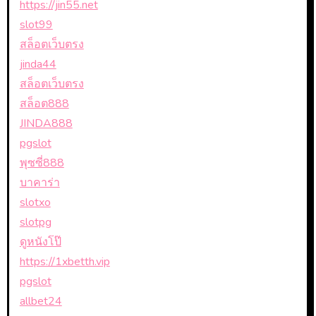
https://jin55.net
slot99
สล็อตเว็บตรง
jinda44
สล็อตเว็บตรง
สล็อต888
JINDA888
pgslot
พุซซี่888
บาคาร่า
slotxo
slotpg
ดูหนังโป๊
https://1xbetth.vip
pgslot
allbet24