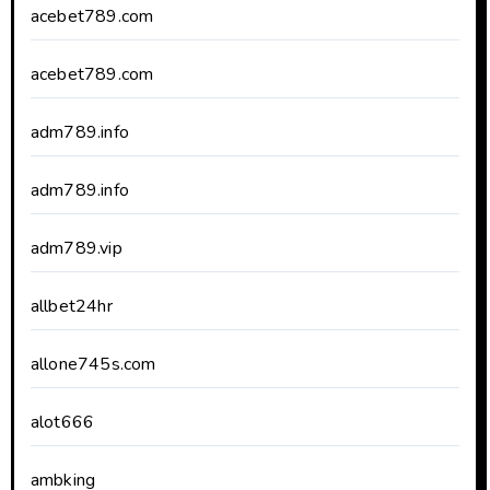
acebet789.com
acebet789.com
adm789.info
adm789.info
adm789.vip
allbet24hr
allone745s.com
alot666
ambking