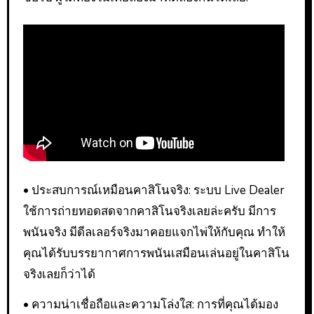
• ประสบการณ์เหมือนคาสิโนจริง: ระบบ Live Dealer
ใช้การถ่ายทอดสดจากคาสิโนจริงเลยล่ะครับ มีการ
พนันจริง มีดีลเลอร์จริงมาคอยแจกไพ่ให้กับคุณ ทำให้
คุณได้รับบรรยากาศการพนันเสมือนเล่นอยู่ในคาสิโน
จริงเลยก็ว่าได้
• ความน่าเชื่อถือและความโล่งใส: การที่คุณได้มอง