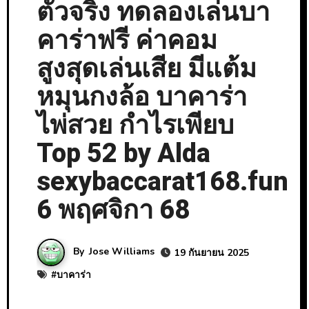
ตัวจริง ทดลองเล่นบา
คาร่าฟรี ค่าคอม
สูงสุดเล่นเสีย มีแต้ม
หมุนกงล้อ บาคาร่า
ไพ่สวย กำไรเพียบ
Top 52 by Alda
sexybaccarat168.fun
6 พฤศจิกา 68
By
Jose Williams
19 กันยายน 2025
#
บาคาร่า