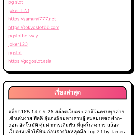
pg slot
joker 123
https://samurai777.net
https://tokyoslot88.com
pgslotbetway
joker123
pgslot
https://gogoslot.asia
เรื่องล่าสุด
สล็อต168 14 ก.ย. 26 สล็อตเว็บตรง คาสิโนครบทุกค่าย
เข้าเล่นง่าย ฟีลดี ลุ้นกงล้อมหาเศรษฐี สะสมเพชร ฝาก-
ถอน อัตโนมัติ คุ้มค่าการเดิมพัน ที่สุดในวงการ สล็อต
เว็บตรง เข้าให้ทัน ก่อนรางวัลหลุดมือ Top 21 by Tamera