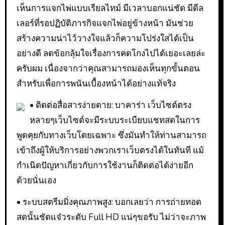
เห็นการแจกไพ่แบบเรียลไทม์ มีเวลาบอกแน่ชัด มีดีล
เลอร์ที่รอปฏิบัติภารกิจแจกไพ่อยู่ข้างหน้า มันช่วย
สร้างความน่าไว้วางใจแล้วก็ความโปร่งใสได้เป็น
อย่างดี ลดข้อกลุ้มใจเรื่องการคดโกงไปได้เยอะเลยล่ะ
ครับผม เนื่องจากว่าคุณสามารถมองเห็นทุกขั้นตอน
สำหรับเพื่อการพนันเบื้องหน้าได้อย่างแท้จริง
• ติดต่อสื่อสารง่ายดาย: บาคาร่า เว็บไซต์ตรง
หลายๆเว็บไซต์จะมีระบบระเบียบแชทสดในการ
พูดคุยกับทางเว็บโดยเฉพาะ ซึ่งมันทำให้ท่านสามารถ
เข้าถึงผู้ให้บริการอย่างพวกเราเว็บตรงได้ในทันที แม้
กำเนิดปัญหาเกี่ยวกับการใช้งานก็ติดต่อได้ง่ายอีก
ด้วยนั่นเอง
• ระบบสตรีมมิ่งคุณภาพสูง: บอกเลยว่า การถ่ายทอด
สดนั้นชัดแจ๋วระดับ Full HD แน่ๆขอรับ ไม่ว่าจะภาพ