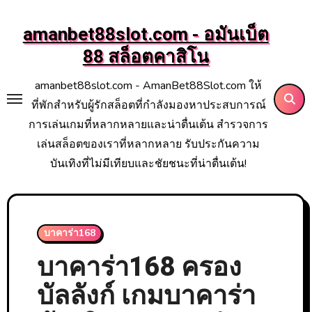
Skip
to
amanbet88slot.com - อมันเบ็ต
content
88 สล็อตคาสิโน
amanbet88slot.com - AmanBet88Slot.com ให้
ที่พักสำหรับผู้รักสล็อตที่กำลังมองหาประสบการณ์
การเล่นเกมที่หลากหลายและน่าตื่นเต้น สำรวจการ
เล่นสล็อตของเราที่หลากหลาย รับประกันความ
บันเทิงที่ไม่มีเทียบและชัยชนะที่น่าตื่นเต้น!
บาคาร่า168
บาคาร่า168 ครอง
บัลลังก์ เกมบาคาร่า