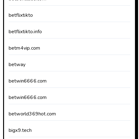
betflixtikto
betflixtikto.info
betm4vip.com
betway
betwin6666.com
betwin6666.com
betworld369hot.com
bigx9.tech