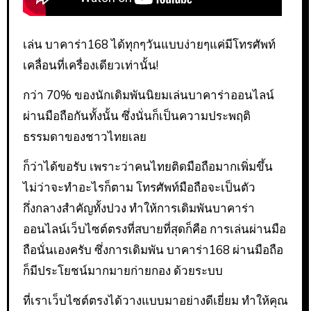
เล่น บาคาร่า168 ได้ทุกๆวันแบบง่ายๆแค่มีโทรศัพท์
เคลื่อนที่เครื่องเดียวเท่านั้น!
กว่า 70% ของนักเดิมพันนิยมเล่นบาคาร่าออนไลน์
ผ่านมือถือกันทั้งนั้น ซึ่งนั่นก็เป็นความประพฤติ
ธรรมดาของชาวไทยเลย
ก็ว่าได้ขอรับ เพราะว่าคนไทยติดมือถือมากเพิ่มขึ้น
ไม่ว่าจะทำอะไรก็ตาม โทรศัพท์มือถือจะเป็นตัว
กึ่งกลางสำคัญทั้งปวง ทำให้การเดิมพันบาคาร่า
ออนไลน์เว็บไซต์ตรงที่สบายที่สุดก็คือ การเล่นผ่านมือ
ถือนั่นเองครับ ซึ่งการเดิมพัน บาคาร่า168 ผ่านมือถือ
ก็มีประโยชน์มากมายก่ายกอง ด้วยระบบ
ที่เราเว็บไซต์ตรงได้วางแบบมาอย่างดีเยี่ยม ทำให้คุณ