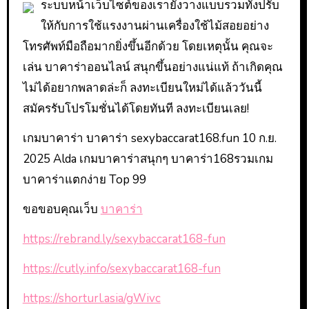
ระบบหน้าเว็บไซต์ของเรายังวางแบบรวมทั้งปรับ
ให้กับการใช้แรงงานผ่านเครื่องใช้ไม้สอยอย่าง
โทรศัพท์มือถือมากยิ่งขึ้นอีกด้วย โดยเหตุนั้น คุณจะ
เล่น บาคาร่าออนไลน์ สนุกขึ้นอย่างแน่แท้ ถ้าเกิดคุณ
ไม่ได้อยากพลาดล่ะก็ ลงทะเบียนใหม่ได้แล้ววันนี้
สมัครรับโปรโมชั่นได้โดยทันที ลงทะเบียนเลย!
เกมบาคาร่า บาคาร่า sexybaccarat168.fun 10 ก.ย.
2025 Alda เกมบาคาร่าสนุกๆ บาคาร่า168รวมเกม
บาคาร่าแตกง่าย Top 99
ขอขอบคุณเว็บ
บาคาร่า
https://rebrand.ly/sexybaccarat168-fun
https://cutly.info/sexybaccarat168-fun
https://shorturl.asia/gWivc