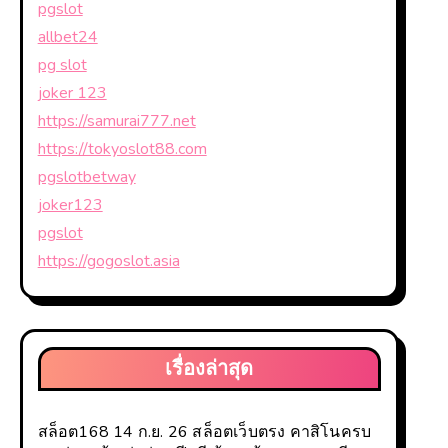
pgslot
allbet24
pg slot
joker 123
https://samurai777.net
https://tokyoslot88.com
pgslotbetway
joker123
pgslot
https://gogoslot.asia
เรื่องล่าสุด
สล็อต168 14 ก.ย. 26 สล็อตเว็บตรง คาสิโนครบ