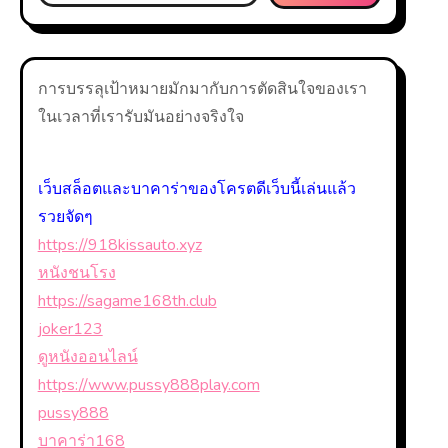
การบรรลุเป้าหมายมักมากับการตัดสินใจของเรา
ในเวลาที่เรารับมันอย่างจริงใจ
เว็บสล็อตและบาคาร่าของโครตดีเว็บนี้เล่นแล้ว
รวยจัดๆ
https://918kissauto.xyz
หนังชนโรง
https://sagame168th.club
joker123
ดูหนังออนไลน์
https://www.pussy888play.com
pussy888
บาคาร่า168