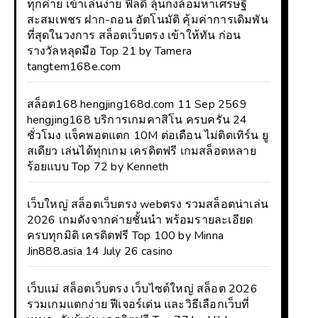
ทุกค่าย เข้าเล่นง่าย ฟีลดี ลุ้นกงล้อมหาเศรษฐี
สะสมเพชร ฝาก-ถอน อัตโนมัติ คุ้มค่าการเดิมพัน
ที่สุดในวงการ สล็อตเว็บตรง เข้าให้ทัน ก่อน
รางวัลหลุดมือ Top 21 by Tamera
tangtem168e.com
สล็อต168 hengjing168d.com 11 Sep 2569
hengjing168 บริการเกมคาสิโน ครบครัน 24
ชั่วโมง แจ็คพอตแตก 10M ต่อเดือน ไม่ติดเทิร์น ยู
สเดียว เล่นได้ทุกเกม เครดิตฟรี เกมสล็อตหลาย
ร้อยแบบ Top 72 by Kenneth
เว็บใหญ่ สล็อตเว็บตรง webตรง รวมสล็อตน่าเล่น
2026 เกมดังจากค่ายชั้นนำ พร้อมรายละเอียด
ครบทุกมิติ เครดิตฟรี Top 100 by Minna
Jin888.asia 14 July 26 casino
เว็บแม่ สล็อตเว็บตรง เว็บไซต์ใหญ่ สล็อต 2026
รวมเกมแตกง่าย ฟีเจอร์เด่น และวิธีเลือกเว็บที่