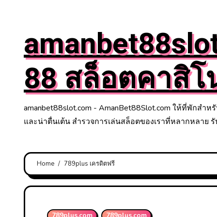
Skip
to
amanbet88slot
content
88 สล็อตคาสิโ
amanbet88slot.com - AmanBet88Slot.com ให้ที่พักสำหร
และน่าตื่นเต้น สำรวจการเล่นสล็อตของเราที่หลากหลาย รับปร
Home
789plus เครดิตฟรี
789plus.com
789plus.com