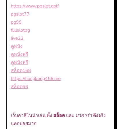
https://www.pgslot.golf
pgslot77
pg99
fullslotpg
live22
ดูหนัง
ดูหนังฟรี
ดูหนังฟรี
สล็อต168
https://hongkong456.me
สล็อต66
เว็บคาสิโนน่าเล่น ทั้ง
สล็อต
และ
บาคาร่า
ตึงจริง
แตกบ่อยมาก