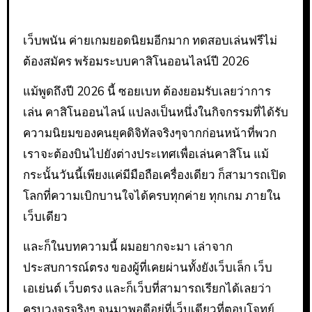
เว็บพนัน ค่ายเกมยอดนิยมอีกมาก ทดสอบเล่นฟรีไม่
ต้องสมัคร พร้อมระบบคาสิโนออนไลน์ปี 2026
แม้พูดถึงปี 2026 นี้ ซอยเบท ต้องยอมรับเลยว่าการ
เล่น คาสิโนออนไลน์ แปลงเป็นหนึ่งในกิจกรรมที่ได้รับ
ความนิยมของคนยุคดิจิทัลจริงๆจากก่อนหน้าที่พวก
เราจะต้องบินไปยังต่างประเทศเพื่อเล่นคาสิโน แม้
กระนั้นวันนี้เพียงแค่มีมือถือเครื่องเดียว ก็สามารถเปิด
โลกที่ความเบิกบานใจได้ครบทุกค่าย ทุกเกม ภายใน
เว็บเดียว
และก็ในบทความนี้ ผมอยากจะมา เล่าจาก
ประสบการณ์ตรง ของผู้ที่เคยผ่านทั้งยังเว็บเล็ก เว็บ
เอเย่นต์ เว็บตรง และก็เว็บที่สามารถเรียกได้เลยว่า
ครบวงจรจริงๆ จนมาพอดีอยู่ที่เว็บเดียวที่ตอบโจทย์