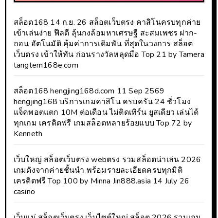
สล็อต168 14 ก.ย. 26 สล็อตเว็บตรง คาสิโนครบทุกค่าย
เข้าเล่นง่าย ฟีลดี ลุ้นกงล้อมหาเศรษฐี สะสมเพชร ฝาก-
ถอน อัตโนมัติ คุ้มค่าการเดิมพัน ที่สุดในวงการ สล็อต
เว็บตรง เข้าให้ทัน ก่อนรางวัลหลุดมือ Top 21 by Tamera
tangtem168e.com
สล็อต168 hengjing168d.com 11 Sep 2569
hengjing168 บริการเกมคาสิโน ครบครัน 24 ชั่วโมง
แจ็คพอตแตก 10M ต่อเดือน ไม่ติดเทิร์น ยูสเดียว เล่นได้
ทุกเกม เครดิตฟรี เกมสล็อตหลายร้อยแบบ Top 72 by
Kenneth
เว็บใหญ่ สล็อตเว็บตรง webตรง รวมสล็อตน่าเล่น 2026
เกมดังจากค่ายชั้นนำ พร้อมรายละเอียดครบทุกมิติ
เครดิตฟรี Top 100 by Minna Jin888.asia 14 July 26
casino
เว็บแม่ สล็อตเว็บตรง เว็บไซต์ใหญ่ สล็อต 2026 รวมเกม