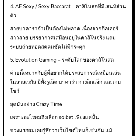
4. AE Sexy / Sexy Baccarat – คาสิโนสดที่มีเสน่ห์ส่วน
ตัว
สายบาคาร่าจำเป็นต้องไม่พลาด เนื่องจากดีลเลอร์
สาวสวย บรรยากาศเสมือนอยู่ในคาสิโนจริง แถม
ระบบถ่ายทอดสดคมชัดไม่มีกระตุก
5. Evolution Gaming – ระดับโลกของคาสิโนสด
ค่ายนี้เหมาะกับผู้ที่อยากได้ประสบการณ์เหมือนเล่น
ในลาสเวกัส มีทั้งรูเล็ต บาคาร่า กางล็กแจ็ก และเกม
โชว์
สุดมันอย่าง Crazy Time
เพราะอะไรผมถึงเลือก soibet เพียงแค่นั้น
ช่วงแรกผมเคยรู้สึกว่าเว็บไซต์ไหนก็เช่นกัน แม้