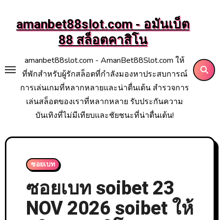
Skip
to
amanbet88slot.com - อมันเบ็ต
content
88 สล็อตคาสิโน
amanbet88slot.com - AmanBet88Slot.com ให้
ที่พักสำหรับผู้รักสล็อตที่กำลังมองหาประสบการณ์
การเล่นเกมที่หลากหลายและน่าตื่นเต้น สำรวจการ
เล่นสล็อตของเราที่หลากหลาย รับประกันความ
บันเทิงที่ไม่มีเทียบและชัยชนะที่น่าตื่นเต้น!
ซอยเบท
ซอยเบท soibet 23
NOV 2026 soibet ให้