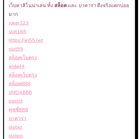
เว็บคาสิโนน่าเล่น ทั้ง
สล็อต
และ
บาคาร่า
ตึงจริงแตกบ่อย
มาก
joker123
slot168
https://jin55.net
slot99
สล็อตเว็บตรง
jinda44
สล็อตเว็บตรง
สล็อต888
JINDA888
pgslot
พุซซี่888
บาคาร่า
slotxo
slotpg