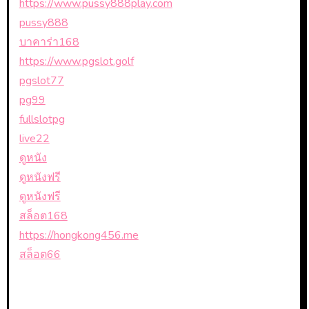
https://www.pussy888play.com
pussy888
บาคาร่า168
https://www.pgslot.golf
pgslot77
pg99
fullslotpg
live22
ดูหนัง
ดูหนังฟรี
ดูหนังฟรี
สล็อต168
https://hongkong456.me
สล็อต66