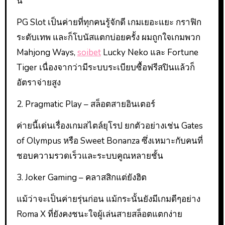
นี้
PG Slot เป็นค่ายที่ทุกคนรู้จักดี เกมเยอะแยะ กราฟิก
ระดับเทพ และก็โบนัสแตกบ่อยครั้ง ผมถูกใจเกมพวก
Mahjong Ways,
soibet
Lucky Neko และ Fortune
Tiger เนื่องจากว่ามีระบบระเบียบซื้อฟรีสปินแล้วก็
อัตราจ่ายสูง
2. Pragmatic Play – สล็อตสายอินเตอร์
ค่ายนี้เด่นเรื่องเกมสไตล์ยุโรป ยกตัวอย่างเช่น Gates
of Olympus หรือ Sweet Bonanza ซึ่งเหมาะกับคนที่
ชอบความรวดเร็วและระบบคูณหลายชั้น
3. Joker Gaming – คลาสสิกแต่ยังฮิต
แม้ว่าจะเป็นค่ายรุ่นก่อน แม้กระนั้นยังมีเกมดีๆอย่าง
Roma X ที่ยังคงชนะใจผู้เล่นสายสล็อตแตกง่าย