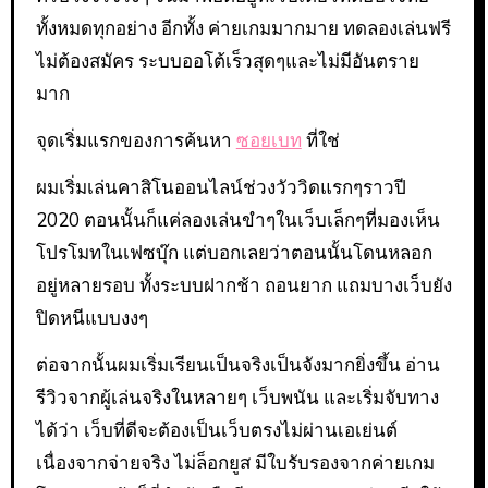
ทั้งหมดทุกอย่าง อีกทั้ง ค่ายเกมมากมาย ทดลองเล่นฟรี
ไม่ต้องสมัคร ระบบออโต้เร็วสุดๆและไม่มีอันตราย
มาก
จุดเริ่มแรกของการค้นหา
ซอยเบท
ที่ใช่
ผมเริ่มเล่นคาสิโนออนไลน์ช่วงวัววิดแรกๆราวปี
2020 ตอนนั้นก็แค่ลองเล่นขำๆในเว็บเล็กๆที่มองเห็น
โปรโมทในเฟซบุ๊ก แต่บอกเลยว่าตอนนั้นโดนหลอก
อยู่หลายรอบ ทั้งระบบฝากช้า ถอนยาก แถมบางเว็บยัง
ปิดหนีแบบงงๆ
ต่อจากนั้นผมเริ่มเรียนเป็นจริงเป็นจังมากยิ่งขึ้น อ่าน
รีวิวจากผู้เล่นจริงในหลายๆ เว็บพนัน และเริ่มจับทาง
ได้ว่า เว็บที่ดีจะต้องเป็นเว็บตรงไม่ผ่านเอเย่นต์
เนื่องจากจ่ายจริง ไม่ล็อกยูส มีใบรับรองจากค่ายเกม