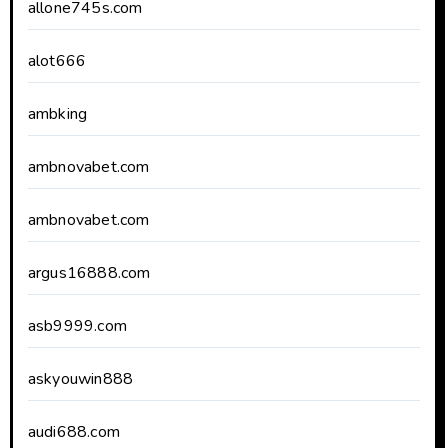
allone745s.com
alot666
ambking
ambnovabet.com
ambnovabet.com
argus16888.com
asb9999.com
askyouwin888
audi688.com