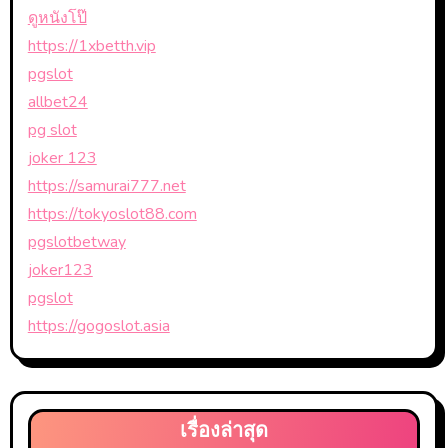
ดูหนังโป๊
https://1xbetth.vip
pgslot
allbet24
pg slot
joker 123
https://samurai777.net
https://tokyoslot88.com
pgslotbetway
joker123
pgslot
https://gogoslot.asia
เรื่องล่าสุด