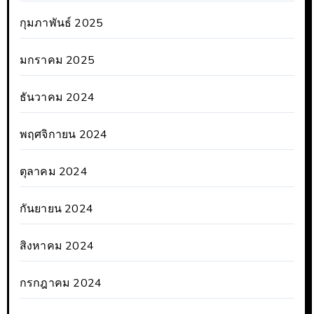
กุมภาพันธ์ 2025
มกราคม 2025
ธันวาคม 2024
พฤศจิกายน 2024
ตุลาคม 2024
กันยายน 2024
สิงหาคม 2024
กรกฎาคม 2024