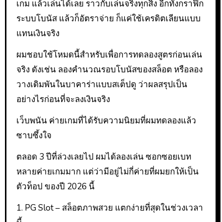
เกม แล้วเล่นได้เลย ราวกับเล่นจริงทุกสิ่ง อีกทั้งกราฟิก
ระบบโบนัส แล้วก็อัตราจ่าย ก็แค่ใช้เครดิตเลียนแบบ
แทนเงินจริง
ผมชอบใช้โหมดนี้สำหรับเพื่อการทดลองสูตรก่อนเล่น
จริง ดังเช่น ลองคำนวณรอบโบนัสของสล็อต หรือลอง
วางเดิมพันในบาคาร่าแบบสเต็ปดู ว่าผลสรุปเป็น
อย่างไรก่อนที่จะลงเงินจริง
เว็บพนัน ค่ายเกมที่ได้รับความนิยมที่ผมทดลองแล้ว
ซาบซึ้งใจ
ตลอด 3 ปีที่ล่วงเลยไป ผมได้ลองเล่น ซอกซอยเบท
หลายค่ายเกมมาก แต่ว่ามีอยู่ไม่กี่ค่ายที่ผมยกให้เป็น
ตัวท็อป ของปี 2026 นี้
1. PG Slot – สล็อตภาพสวย แตกง่ายที่สุดในช่วงเวลา