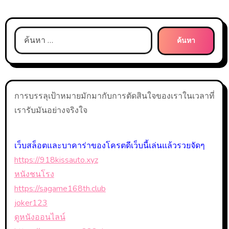
ค้นหา
สำหรับ:
การบรรลุเป้าหมายมักมากับการตัดสินใจของเราในเวลาที่
เรารับมันอย่างจริงใจ
เว็บสล็อตและบาคาร่าของโครตดีเว็บนี้เล่นแล้วรวยจัดๆ
https://918kissauto.xyz
หนังชนโรง
https://sagame168th.club
joker123
ดูหนังออนไลน์