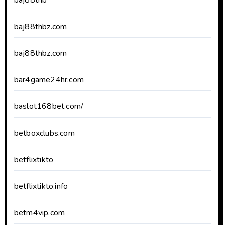
baj88thb
baj88thbz.com
baj88thbz.com
bar4game24hr.com
baslot168bet.com/
betboxclubs.com
betflixtikto
betflixtikto.info
betm4vip.com