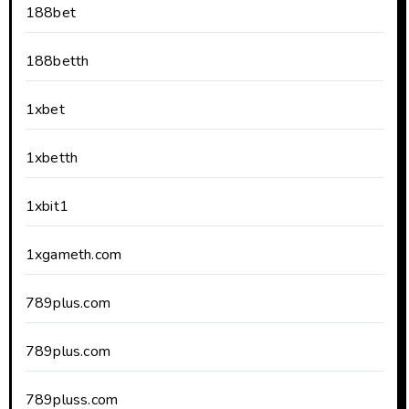
188bet
188betth
1xbet
1xbetth
1xbit1
1xgameth.com
789plus.com
789plus.com
789pluss.com