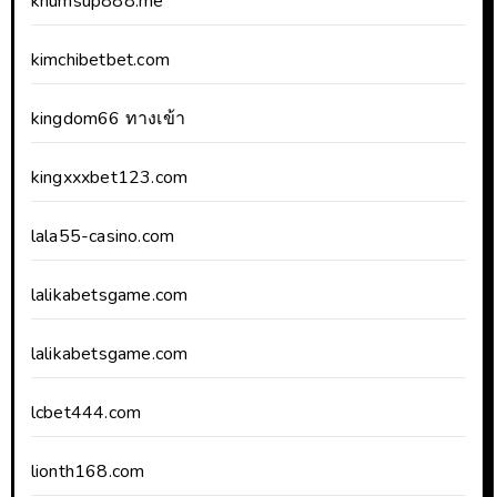
khumsup888.me
kimchibetbet.com
kingdom66 ทางเข้า
kingxxxbet123.com
lala55-casino.com
lalikabetsgame.com
lalikabetsgame.com
lcbet444.com
lionth168.com