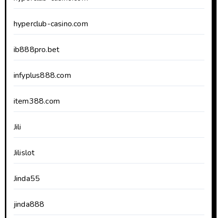
hyperclub-casino.com
ib888pro.bet
infyplus888.com
item388.com
Jili
Jilislot
Jinda55
jinda888