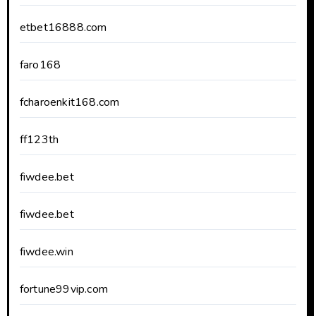
etbet16888.com
faro168
fcharoenkit168.com
ff123th
fiwdee.bet
fiwdee.bet
fiwdee.win
fortune99vip.com