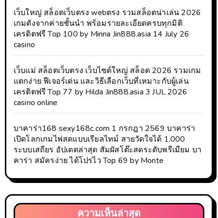
เว็บใหญ่ สล็อตเว็บตรง webตรง รวมสล็อตน่าเล่น 2026
เกมดังจากค่ายชั้นนำ พร้อมรายละเอียดครบทุกมิติ
เครดิตฟรี Top 100 by Minna Jin888.asia 14 July 26
casino
เว็บแม่ สล็อตเว็บตรง เว็บไซต์ใหญ่ สล็อต 2026 รวมเกม
แตกง่าย ฟีเจอร์เด่น และวิธีเลือกเว็บที่เหมาะกับผู้เล่น
เครดิตฟรี Top 77 by Hilda Jin888.asia 3 JUL 2026
casino online
บาคาร่า168 sexy168c.com 1 กรกฎา 2569 บาคาร่า
เปิดโลกเกมไพ่สดแบบเรียลไทม์ สายวัดใจได้ 1,000
ระบบเสถียร อัปเดตล่าสุด สัมผัสโต๊ะสดระดับพรีเมียม บา
คาร่า สมัครง่าย ได้โปรไว Top 69 by Monte
ความเห็นล่าสุด