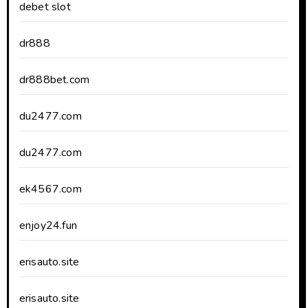
debet slot
dr888
dr888bet.com
du2477.com
du2477.com
ek4567.com
enjoy24.fun
erisauto.site
erisauto.site