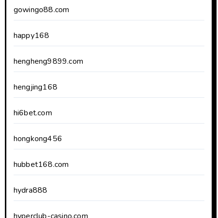
gowingo88.com
happy168
hengheng9899.com
hengjing168
hi6bet.com
hongkong456
hubbet168.com
hydra888
hyperclub-casino.com