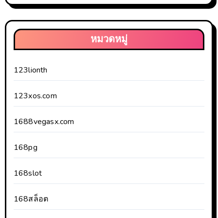
หมวดหมู่
123lionth
123xos.com
1688vegasx.com
168pg
168slot
168สล็อต