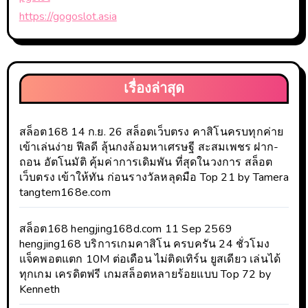
https://gogoslot.asia
เรื่องล่าสุด
สล็อต168 14 ก.ย. 26 สล็อตเว็บตรง คาสิโนครบทุกค่าย
เข้าเล่นง่าย ฟีลดี ลุ้นกงล้อมหาเศรษฐี สะสมเพชร ฝาก-
ถอน อัตโนมัติ คุ้มค่าการเดิมพัน ที่สุดในวงการ สล็อต
เว็บตรง เข้าให้ทัน ก่อนรางวัลหลุดมือ Top 21 by Tamera
tangtem168e.com
สล็อต168 hengjing168d.com 11 Sep 2569
hengjing168 บริการเกมคาสิโน ครบครัน 24 ชั่วโมง
แจ็คพอตแตก 10M ต่อเดือน ไม่ติดเทิร์น ยูสเดียว เล่นได้
ทุกเกม เครดิตฟรี เกมสล็อตหลายร้อยแบบ Top 72 by
Kenneth