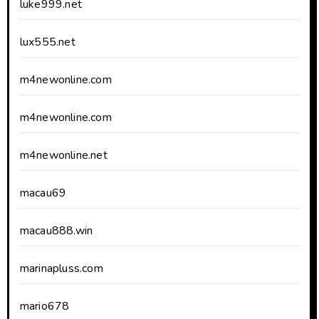
luke999.net
lux555.net
m4newonline.com
m4newonline.com
m4newonline.net
macau69
macau888.win
marinapluss.com
mario678