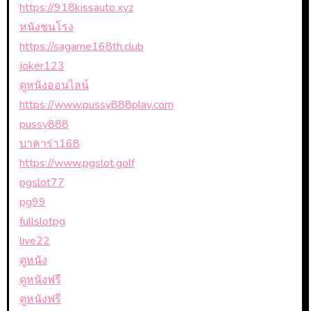
https://918kissauto.xyz
หนังชนโรง
https://sagame168th.club
joker123
ดูหนังออนไลน์
https://www.pussy888play.com
pussy888
บาคาร่า168
https://www.pgslot.golf
pgslot77
pg99
fullslotpg
live22
ดูหนัง
ดูหนังฟรี
ดูหนังฟรี