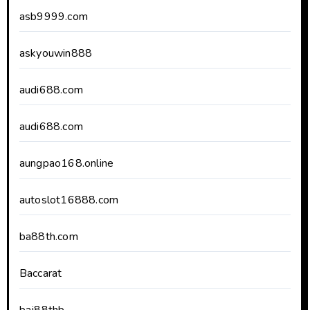
asb9999.com
askyouwin888
audi688.com
audi688.com
aungpao168.online
autoslot16888.com
ba88th.com
Baccarat