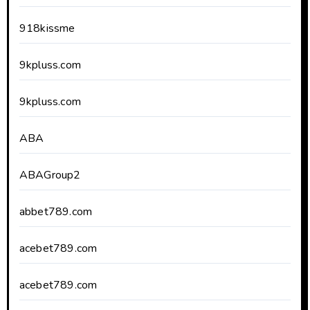
918kissme
9kpluss.com
9kpluss.com
ABA
ABAGroup2
abbet789.com
acebet789.com
acebet789.com