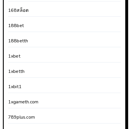
168สล็อต
188bet
188betth
1xbet
1xbetth
1xbit1
1xgameth.com
789plus.com