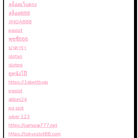
สล็อตเว็บตรง
สล็อต888
JINDA888
pgslot
พุซซี่888
บาคาร่า
slotxo
slotpg
ดูหนังโป๊
https://1xbetth.vip
pgslot
allbet24
pg slot
joker 123
https://samurai777.net
https://tokyoslot88.com