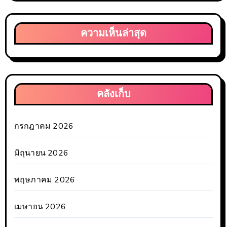
ความเห็นล่าสุด
คลังเก็บ
กรกฎาคม 2026
มิถุนายน 2026
พฤษภาคม 2026
เมษายน 2026