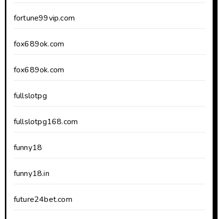
fortune99vip.com
fox689ok.com
fox689ok.com
fullslotpg
fullslotpg168.com
funny18
funny18.in
future24bet.com