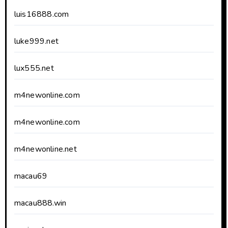
luis16888.com
luke999.net
lux555.net
m4newonline.com
m4newonline.com
m4newonline.net
macau69
macau888.win