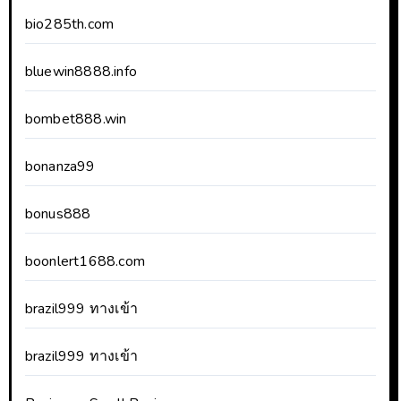
bio285th.com
bluewin8888.info
bombet888.win
bonanza99
bonus888
boonlert1688.com
brazil999 ทางเข้า
brazil999 ทางเข้า