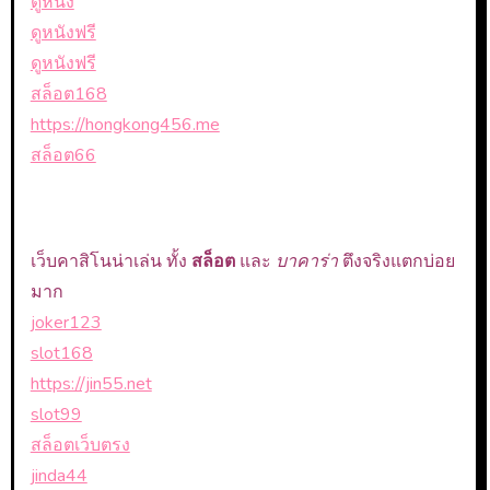
ดูหนัง
ดูหนังฟรี
ดูหนังฟรี
สล็อต168
https://hongkong456.me
สล็อต66
เว็บคาสิโนน่าเล่น ทั้ง
สล็อต
และ
บาคาร่า
ตึงจริงแตกบ่อย
มาก
joker123
slot168
https://jin55.net
slot99
สล็อตเว็บตรง
jinda44