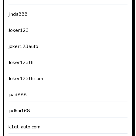
jinda888
Joker123
joker123auto
Joker123th
Joker123th.com
juad888
judhai168
k1gt-auto.com