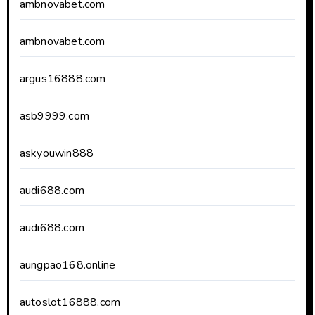
ambnovabet.com
ambnovabet.com
argus16888.com
asb9999.com
askyouwin888
audi688.com
audi688.com
aungpao168.online
autoslot16888.com