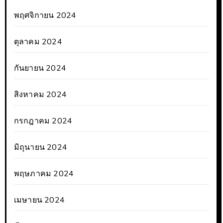
พฤศจิกายน 2024
ตุลาคม 2024
กันยายน 2024
สิงหาคม 2024
กรกฎาคม 2024
มิถุนายน 2024
พฤษภาคม 2024
เมษายน 2024