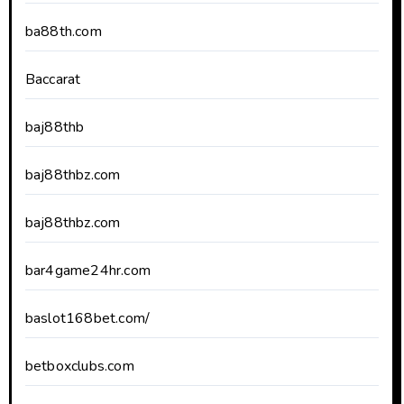
ba88th.com
Baccarat
baj88thb
baj88thbz.com
baj88thbz.com
bar4game24hr.com
baslot168bet.com/
betboxclubs.com