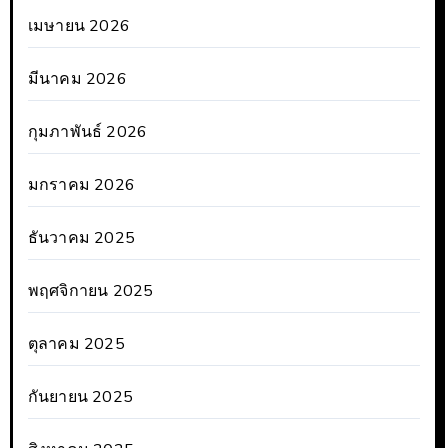
เมษายน 2026
มีนาคม 2026
กุมภาพันธ์ 2026
มกราคม 2026
ธันวาคม 2025
พฤศจิกายน 2025
ตุลาคม 2025
กันยายน 2025