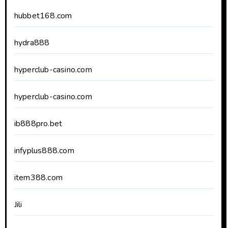
hubbet168.com
hydra888
hyperclub-casino.com
hyperclub-casino.com
ib888pro.bet
infyplus888.com
item388.com
Jili