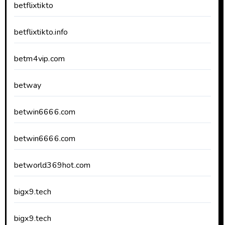
betflixtikto
betflixtikto.info
betm4vip.com
betway
betwin6666.com
betwin6666.com
betworld369hot.com
bigx9.tech
bigx9.tech