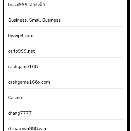
brazil999 ทางเข้า
Business, Small Business
bwvip4.com
carlo999.net
cashgame168
cashgame168x.com
Casino
chang7777
chinatown888.win