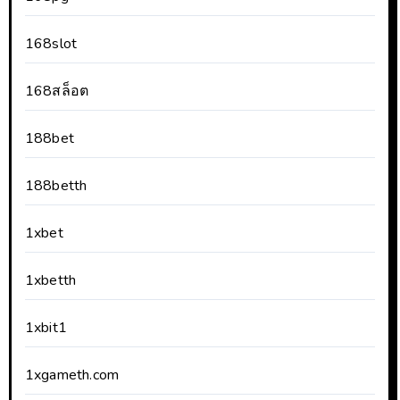
168slot
168สล็อต
188bet
188betth
1xbet
1xbetth
1xbit1
1xgameth.com