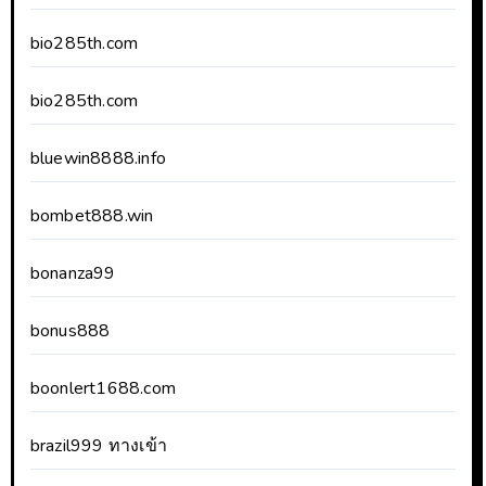
bio285th.com
bio285th.com
bluewin8888.info
bombet888.win
bonanza99
bonus888
boonlert1688.com
brazil999 ทางเข้า