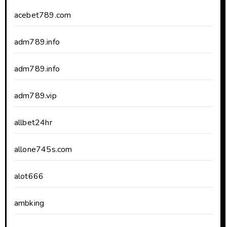
acebet789.com
adm789.info
adm789.info
adm789.vip
allbet24hr
allone745s.com
alot666
ambking