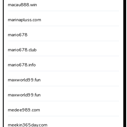
macau888.win
marinapluss.com
mario678
mario678.club
mario678.info
maxworld99.fun
maxworld99.fun
medee989.com
meekin365day.com