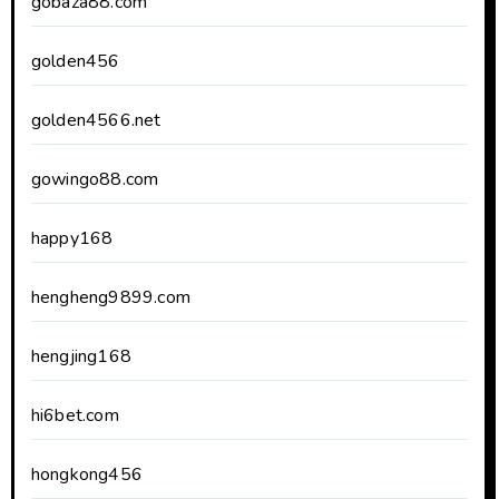
gobaza88.com
golden456
golden4566.net
gowingo88.com
happy168
hengheng9899.com
hengjing168
hi6bet.com
hongkong456