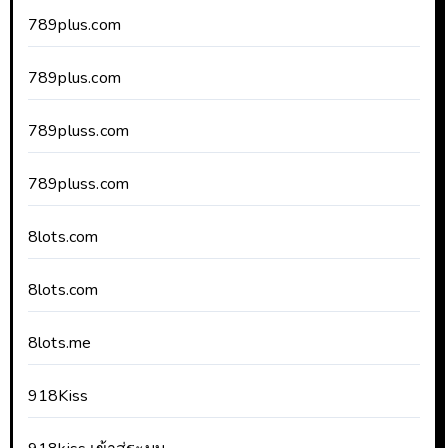
789plus.com
789plus.com
789pluss.com
789pluss.com
8lots.com
8lots.com
8lots.me
918Kiss