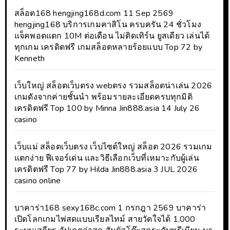
สล็อต168 hengjing168d.com 11 Sep 2569
hengjing168 บริการเกมคาสิโน ครบครัน 24 ชั่วโมง
แจ็คพอตแตก 10M ต่อเดือน ไม่ติดเทิร์น ยูสเดียว เล่นได้
ทุกเกม เครดิตฟรี เกมสล็อตหลายร้อยแบบ Top 72 by
Kenneth
เว็บใหญ่ สล็อตเว็บตรง webตรง รวมสล็อตน่าเล่น 2026
เกมดังจากค่ายชั้นนำ พร้อมรายละเอียดครบทุกมิติ
เครดิตฟรี Top 100 by Minna Jin888.asia 14 July 26
casino
เว็บแม่ สล็อตเว็บตรง เว็บไซต์ใหญ่ สล็อต 2026 รวมเกม
แตกง่าย ฟีเจอร์เด่น และวิธีเลือกเว็บที่เหมาะกับผู้เล่น
เครดิตฟรี Top 77 by Hilda Jin888.asia 3 JUL 2026
casino online
บาคาร่า168 sexy168c.com 1 กรกฎา 2569 บาคาร่า
เปิดโลกเกมไพ่สดแบบเรียลไทม์ สายวัดใจได้ 1,000