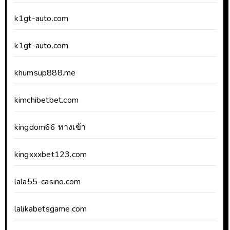
k1gt-auto.com
k1gt-auto.com
khumsup888.me
kimchibetbet.com
kingdom66 ทางเข้า
kingxxxbet123.com
lala55-casino.com
lalikabetsgame.com