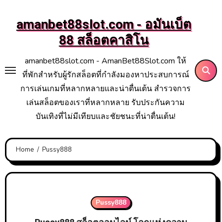
Skip
to
amanbet88slot.com - อมันเบ็ต
content
88 สล็อตคาสิโน
amanbet88slot.com - AmanBet88Slot.com ให้
ที่พักสำหรับผู้รักสล็อตที่กำลังมองหาประสบการณ์
การเล่นเกมที่หลากหลายและน่าตื่นเต้น สำรวจการ
เล่นสล็อตของเราที่หลากหลาย รับประกันความ
บันเทิงที่ไม่มีเทียบและชัยชนะที่น่าตื่นเต้น!
Home
Pussy888
Pussy888