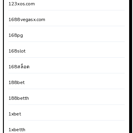
123xos.com
1688vegasx.com
168pg
168slot
168สล็อต
188bet
188betth
1xbet
1xbetth