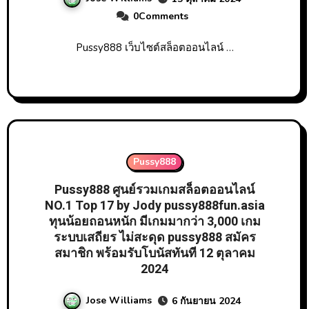
0Comments
Pussy888 เว็บไซต์สล็อตออนไลน์ …
Pussy888
Pussy888 ศูนย์รวมเกมสล็อตออนไลน์
NO.1 Top 17 by Jody pussy888fun.asia
ทุนน้อยถอนหนัก มีเกมมากว่า 3,000 เกม
ระบบเสถียร ไม่สะดุด pussy888 สมัคร
สมาชิก พร้อมรับโบนัสทันที 12 ตุลาคม
2024
Jose Williams
6 กันยายน 2024