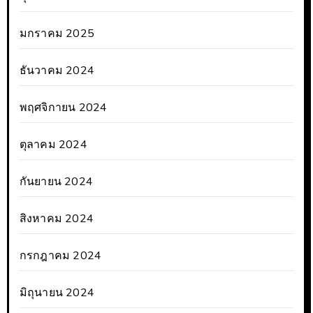
มกราคม 2025
ธันวาคม 2024
พฤศจิกายน 2024
ตุลาคม 2024
กันยายน 2024
สิงหาคม 2024
กรกฎาคม 2024
มิถุนายน 2024