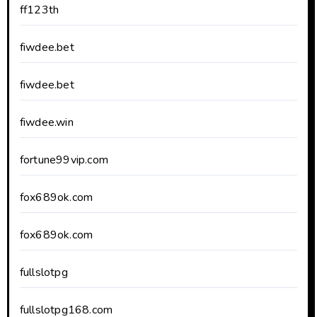
ff123th
fiwdee.bet
fiwdee.bet
fiwdee.win
fortune99vip.com
fox689ok.com
fox689ok.com
fullslotpg
fullslotpg168.com