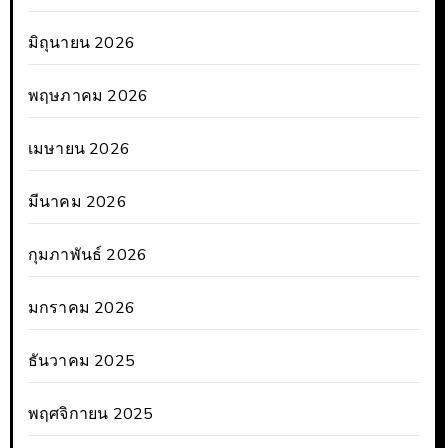
มิถุนายน 2026
พฤษภาคม 2026
เมษายน 2026
มีนาคม 2026
กุมภาพันธ์ 2026
มกราคม 2026
ธันวาคม 2025
พฤศจิกายน 2025