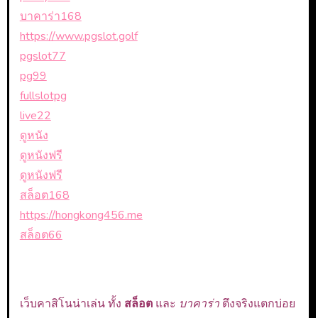
บาคาร่า168
https://www.pgslot.golf
pgslot77
pg99
fullslotpg
live22
ดูหนัง
ดูหนังฟรี
ดูหนังฟรี
สล็อต168
https://hongkong456.me
สล็อต66
เว็บคาสิโนน่าเล่น ทั้ง
สล็อต
และ
บาคาร่า
ตึงจริงแตกบ่อย