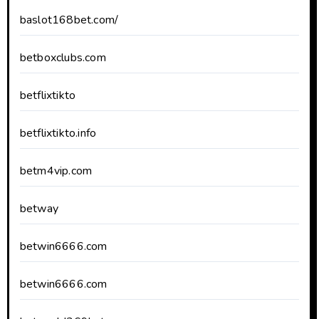
baslot168bet.com/
betboxclubs.com
betflixtikto
betflixtikto.info
betm4vip.com
betway
betwin6666.com
betwin6666.com