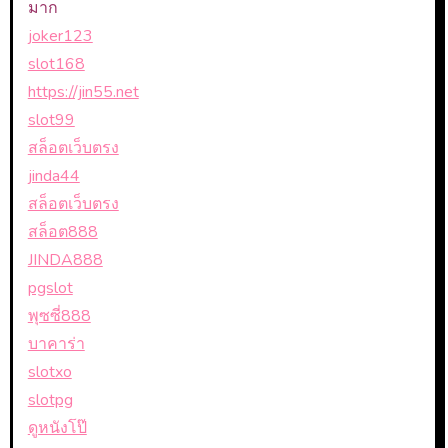
มาก
joker123
slot168
https://jin55.net
slot99
สล็อตเว็บตรง
jinda44
สล็อตเว็บตรง
สล็อต888
JINDA888
pgslot
พุซซี่888
บาคาร่า
slotxo
slotpg
ดูหนังโป๊