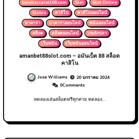
sexybaccarat168.com
Slot
Slot Online
Slotxo
คาสิโน
คาสิโนออนไลน์
บาคาร่า
บาคาร่าออนไลน์
พนันออนไลน์
สล็อต
สล็อตออนไลน์
เกมยิงปลา
เว็บพนัน
เว็บพนันออนไลน์
amanbet88slot.com – อมันเบ็ต 88 สล็อต
คาสิโน
Jose Williams
20 มกราคม 2024
0Comments
ทดลองเล่นสล็อตฟรีทุกค่าย ทดลอง…