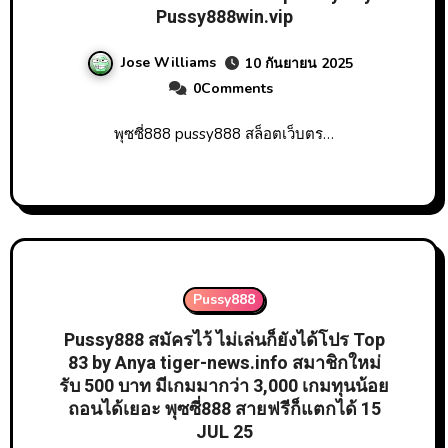
Pussy888win.vip
Jose Williams
10 กันยายน 2025
0Comments
พุซซี่888 pussy888 สล็อตเว็บตร…
Pussy888
Pussy888 สมัครไว้ ไม่เล่นก็ยังได้โปร Top
83 by Anya tiger-news.info สมาชิกใหม่
รับ 500 บาท มีเกมมากว่า 3,000 เกมทุนน้อย
ถอนได้เยอะ พุซซี่888 สายฟรีก็แตกได้ 15
JUL 25