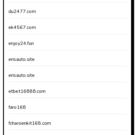
du2477.com
ek4567.com
enjoy24.fun
erisauto.site
erisauto.site
etbet16888.com
faro168
fcharoenkit168.com