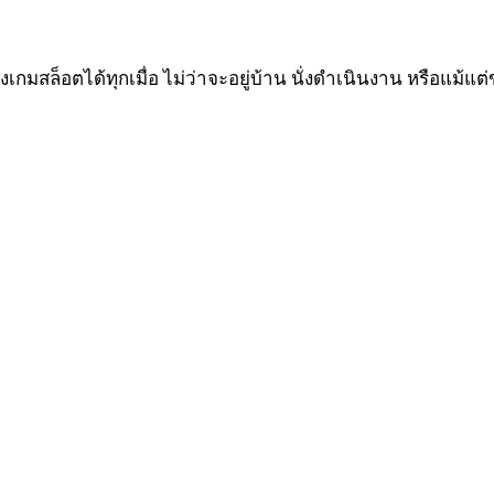
ึงเกมสล็อตได้ทุกเมื่อ ไม่ว่าจะอยู่บ้าน นั่งดำเนินงาน หรือแม้แ