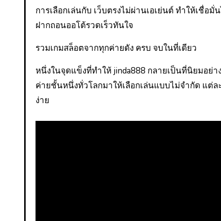
การเลือกเล่นกับ เว็บตรงไม่ผ่านเอเย่นต์ ทำให้เชื่อม
ฝากถอนออโต้รวดเร็วทันใจ
รวมเกมสล็อตจากทุกค่ายดัง ครบ จบในที่เดียว
หนึ่งในจุดแข็งที่ทำให้ jinda888 กลายเป็นที่นิยมอย่
ค่ายชั้นหนึ่งทั่วโลกมาให้เลือกเล่นแบบไม่จำกัด แต่ล
ง่าย