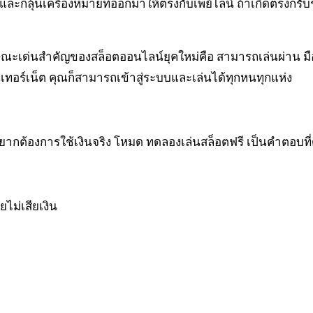
ละก็ลุ้นเครื่องหมายที่ออกมาให้ตรงกับเพย์ไลน์ ถ้าเกิดตรงก็รับ
กษณะเด่นสำคัญของสล็อตออนไลน์ยุคใหม่คือ สามารถเล่นผ่าน มือ
ินเทอร์เน็ต คุณก็สามารถเข้าสู่ระบบและเล่นได้ทุกหนทุกแห่ง
อยากต้องการใช้เงินจริง โหมด ทดลองเล่นสล็อตฟรี เป็นคำตอบที่ดี
ม่เสียเงิน