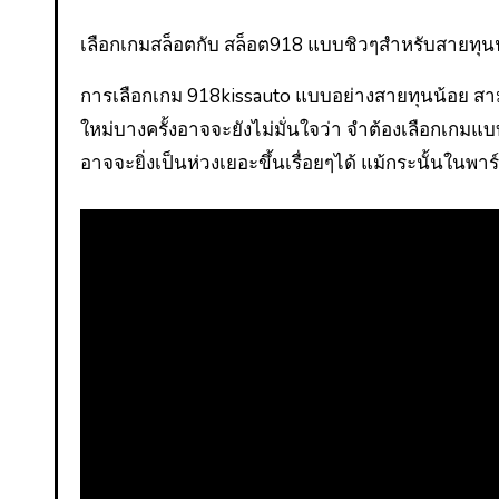
เลือกเกมสล็อตกับ สล็อต918 แบบชิวๆสำหรับสายทุนน้
การเลือกเกม 918kissauto แบบอย่างสายทุนน้อย สามารถ
ใหม่บางครั้งอาจจะยังไม่มั่นใจว่า จำต้องเลือกเกมแบ
อาจจะยิ่งเป็นห่วงเยอะขึ้นเรื่อยๆได้ แม้กระนั้นในพาร์