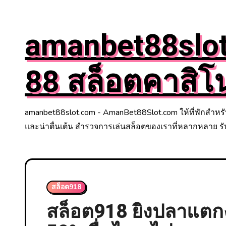
Skip
to
amanbet88slot
content
88 สล็อตคาสิโ
amanbet88slot.com - AmanBet88Slot.com ให้ที่พักสำหร
และน่าตื่นเต้น สำรวจการเล่นสล็อตของเราที่หลากหลาย รับปร
สล็อต918
สล็อต918 ยิงปลาแตกง