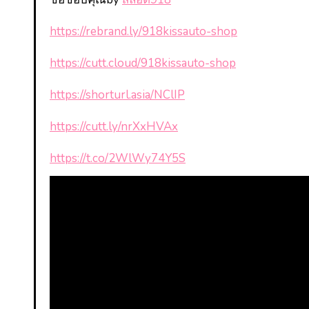
https://rebrand.ly/918kissauto-shop
https://cutt.cloud/918kissauto-shop
https://shorturl.asia/NClIP
https://cutt.ly/nrXxHVAx
https://t.co/2WlWy74Y5S