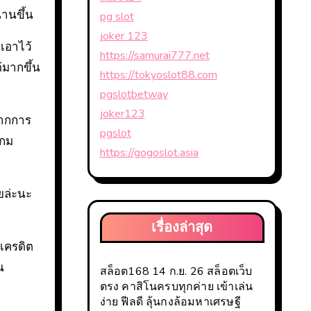
านขึ้น
pg slot
joker 123
เอาไว้
https://samurai777.net
้มากขึ้น
https://tokyoslot88.com
pgslotbetway
joker123
จากการ
pgslot
เกม
https://gogoslot.asia
ยล่ะนะ
เรื่องล่าสุด
นเครดิต
น
สล็อต168 14 ก.ย. 26 สล็อตเว็บ
ตรง คาสิโนครบทุกค่าย เข้าเล่น
ง่าย ฟีลดี ลุ้นกงล้อมหาเศรษฐี