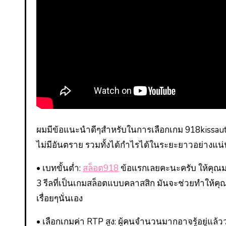
ผมมีข้อแนะนำดีๆสำหรับในการเลือกเกม 918kissauto
ไม่มีอันตราย รวมทั้งได้กำไรได้ในระยะยาวอย่างแ
• เบทขั้นต่ำ:
สล็อต918
ข้อแรกเลยคะนะครับ ให้คุณมอง
3 รีลที่เป็นเกมสล็อตแบบคลาสสิก มันจะช่วยทำให้คุณ
เรื่อยๆนั่นเอง
• เลือกเกมค่า RTP สูง: ผู้คนจำนวนมากอาจรู้อยู่แล้ว