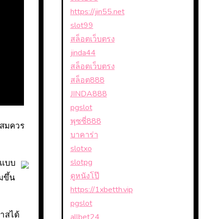
https://jin55.net
slot99
สล็อตเว็บตรง
jinda44
สล็อตเว็บตรง
สล็อต888
JINDA888
pgslot
พุซซี่888
ี่สมควร
บาคาร่า
slotxo
slotpg
อตแบบ
ดูหนังโป๊
มขึ้น
https://1xbetth.vip
pgslot
กาสได้
allbet24