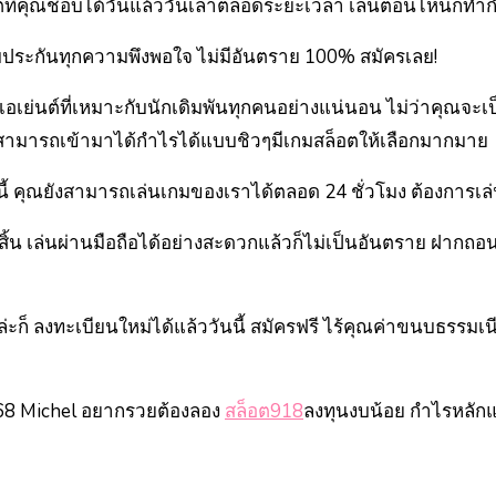
อตที่คุณชอบได้วันแล้ววันเล่าตลอดระยะเวลา เล่นตอนไหนก็ทำ
บประกันทุกความพึงพอใจ ไม่มีอันตราย 100% สมัครเลย!
อเย่นต์ที่เหมาะกับนักเดิมพันทุกคนอย่างแน่นอน ไม่ว่าคุณจะเป็
 สามารถเข้ามาได้กำไรได้แบบชิวๆมีเกมสล็อตให้เลือกมากมาย
้ คุณยังสามารถเล่นเกมของเราได้ตลอด 24 ชั่วโมง ต้องการเล
งสิ้น เล่นผ่านมือถือได้อย่างสะดวกแล้วก็ไม่เป็นอันตราย ฝากถอ
วล่ะก็ ลงทะเบียนใหม่ได้แล้ววันนี้ สมัครฟรี ไร้คุณค่าขนบธรรมเ
 68 Michel อยากรวยต้องลอง
สล็อต918
ลงทุนงบน้อย กำไรหลัก