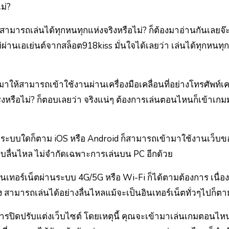
ม่?
สามารถเล่นได้ทุกหนทุกแห่งจริงหรือไม่? ก็ต้องมาอ่านกันเลยจ๊
ผ่านเอเย่นต์จากสล็อต918kiss มั่นใจได้เลยว่า เล่นได้ทุกหนทุกแ
้สามารถเข้าใช้งานผ่านเครื่องมือเคลื่อนที่อย่างโทรศัพท์เคลื
ิงหรือไม่? ก็ตอบเลยว่า จริงแน่ๆ ต้องการเล่นตอนไหนก็เข้าเกม
อถือระบบใดก็ตาม iOS หรือ Android ก็สามารถเข้ามาใช้งานเว็บข
แบบลื่นไหล ไม่จำกัดเฉพาะการเล่นบน PC อีกด้วย
อินเทอร์เน็ตผ่านระบบ 4G/5G หรือ Wi-Fi ก็ได้ตามต้องการ เนื่อ
 สามารถเล่นได้อย่างลื่นไหลแม้จะเป็นอินเทอร์เน็ตทั่วๆไปก็ตา
การปิดปรับแต่งเว็บไซต์ โดยเหตุนี้ คุณจะเข้ามาเล่นเกมตอนไหน