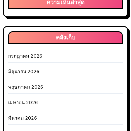
ความเห็นล่าสุด
คลังเก็บ
กรกฎาคม 2026
มิถุนายน 2026
พฤษภาคม 2026
เมษายน 2026
มีนาคม 2026