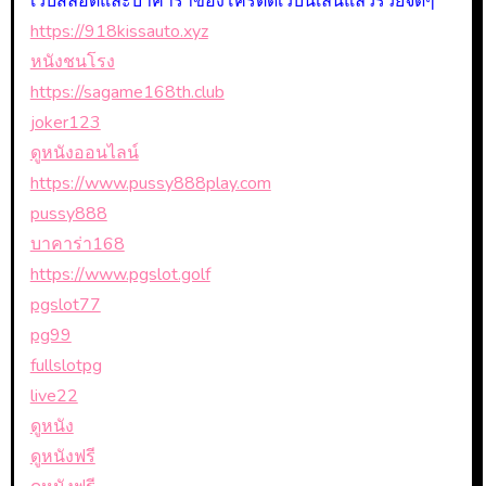
เว็บสล็อตและบาคาร่าของโครตดีเว็บนี้เล่นแล้วรวยจัดๆ
https://918kissauto.xyz
หนังชนโรง
https://sagame168th.club
joker123
ดูหนังออนไลน์
https://www.pussy888play.com
pussy888
บาคาร่า168
https://www.pgslot.golf
pgslot77
pg99
fullslotpg
live22
ดูหนัง
ดูหนังฟรี