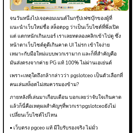
จนวันหนึ่งไปเจอคอมเมนต์ในกรุ๊ปเฟซบุ๊กของผู้ที่
แนะนำเว็บใหม่ชื่อ สล็อตpg ว่าเป็นเว็บไซต์ที่พึ่งเปิด
แต่ แตกหนักเกินเบอร์ เราเลยทดลองคลิกเข้าไปดู ซึ่ง
หน้าตาเว็บไซต์ดูดีเกินคาด UI ไม่รก เข้าใจง่าย
เหมาะกับมือใหม่แบบพวกเรามาก และก็ที่สำคัญคือ
มันส่งตรงจากค่าย PG แท้ 100% ไม่ผ่านเอเย่นต์
เพราะเหตุใดถึงกล้ากล่าวว่า pgslotceo เป็นตัวเลือกที่
คนเล่นสล็อตไม่สมควรมองข้าม?
ภายหลังที่เล่นมาเกือบเดือน บอกเลยว่าจับใจเกินคาด
แล้วก็นี่คือเหตุผลสำคัญๆที่พวกเราpgslotceoยังไม่
เปลี่ยนเว็บไซต์ไปไหน
• เว็บตรง pgceo แท้ มีใบรับรองจริง ไม่มั่ว