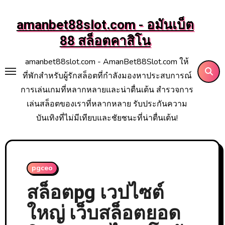
Skip
to
amanbet88slot.com - อมันเบ็ต
content
88 สล็อตคาสิโน
amanbet88slot.com - AmanBet88Slot.com ให้
ที่พักสำหรับผู้รักสล็อตที่กำลังมองหาประสบการณ์
การเล่นเกมที่หลากหลายและน่าตื่นเต้น สำรวจการ
เล่นสล็อตของเราที่หลากหลาย รับประกันความ
บันเทิงที่ไม่มีเทียบและชัยชนะที่น่าตื่นเต้น!
pgceo
สล็อตpg เวปไซต์
ใหญ่ เว็บสล็อตยอด