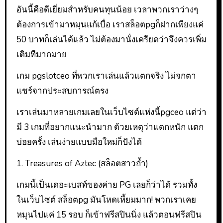
อันนี้คือดีเยี่ยมสำหรับคนทุนน้อย เวลาพวกเราว่างๆ
ต้องการเข้ามาหมุนแก้เบื่อ เราสล็อตpgก็ฝากเพียงแค่
50 บาทก็เล่นได้แล้ว ไม่ต้องมานั่งเครียดว่าจึงควรเพิ่ม
เติมทีมากมาย
เกม pgslotceo ที่พวกเราเล่นแล้วแตกจริง ไม่จกตา
แชร์จากประสบการณ์ตรง
เราเล่นมาหลายเกมเลยในเว็บไซต์แห่งนี้pgceo แต่ว่า
มี 3 เกมที่อยากแนะนำมาก ด้วยเหตุว่าแตกหนัก แตก
บ่อยครั้ง เล่นง่ายแบบมือใหม่ก็ปังได้
1. Treasures of Aztec (สล็อตสาวถ้ำ)
เกมนี้เป็นเดอะเบสท์ของค่าย PG เลยก็ว่าได้ รวมทั้ง
ในเว็บไซต์ สล็อตpg มันโหดเหี้ยมมาก! พวกเราเคย
หมุนไปแค่ 15 รอบ ก็เข้าฟรีสปินนิ่ง แล้วตอนฟรีสปิน