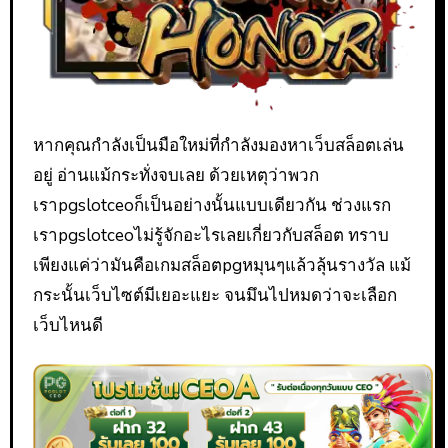
หากคุณกำลังเป็นมือใหม่ที่กำลังมองหาเว็บสล็อตเล่น
อยู่ อ่านแม้กระทั่งจบเลย ด้วยเหตุว่าพวก
เราpgslotceoก็เป็นอย่างนั้นแบบเดียวกัน ช่วงแรก
เราpgslotceoไม่รู้จักอะไรเลยเกี่ยวกับสล็อต ทราบ
เพียงแค่ว่ามันคือเกมสล็อตpgหมุนๆแล้วลุ้นรางวัล แม้
กระนั้นเว็บไซต์มีเยอะแยะ จนมึนไปหมดว่าจะเลือก
เว็บไหนดี