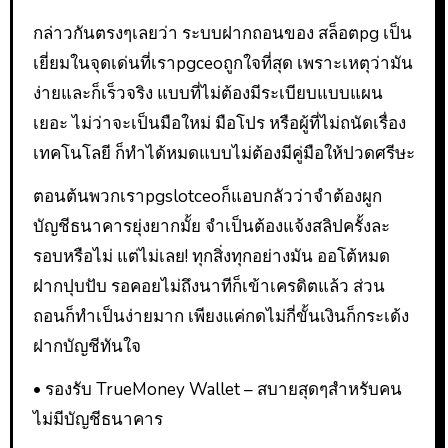
กล่าวกันตรงๆเลยว่า ระบบฝากถอนของ สล็อตpg เป็น
เยี่ยมในจุดเด่นที่เราpgceoถูกใจที่สุด เพราะเหตุว่ามัน
ง่ายและก็เร็วจริง แบบที่ไม่ต้องมีระเบียบแบบแผน
เยอะ ไม่ว่าจะเป็นมือใหม่ มือโปร หรือผู้ที่ไม่ถนัดเรื่อง
เทคโนโลยี ก็ทำได้หมดแบบไม่ต้องมีคู่มือให้ปวดศรีษะ
ตอนต้นพวกเราpgslotceoก็แอบกลัวว่าจำต้องผูก
บัญชีธนาคารยุ่งยากมั้ย จำเป็นต้องแจ้งสลิปครั้งละ
รอบหรือไม่ แต่ไม่เลย! ทุกสิ่งทุกอย่างมัน ออโต้หมด
ฝากปุบปับ รอคอยไม่ถึงนาทีก็เข้าเครดิตแล้ว ส่วน
ถอนก็ทำเป็นง่ายมาก เพียงแค่กดไม่กี่ขั้นเงินก็กระเด้ง
ฝากบัญชีทันใจ
• รองรับ TrueMoney Wallet – สบายสุดๆสำหรับคน
ไม่มีบัญชีธนาคาร