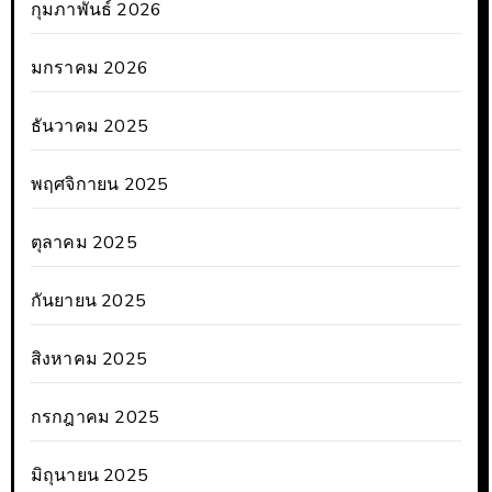
กุมภาพันธ์ 2026
มกราคม 2026
ธันวาคม 2025
พฤศจิกายน 2025
ตุลาคม 2025
กันยายน 2025
สิงหาคม 2025
กรกฎาคม 2025
มิถุนายน 2025