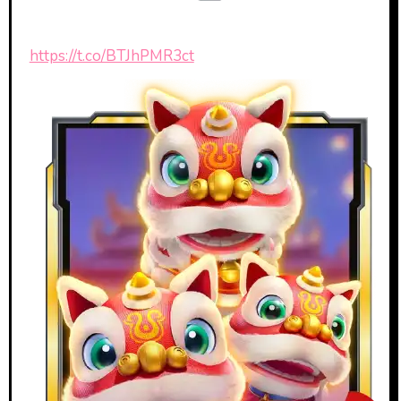
https://t.co/BTJhPMR3ct