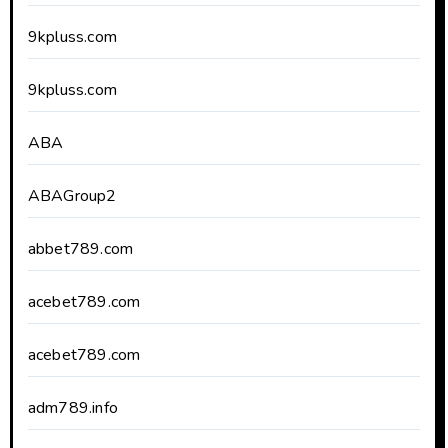
9kpluss.com
9kpluss.com
ABA
ABAGroup2
abbet789.com
acebet789.com
acebet789.com
adm789.info