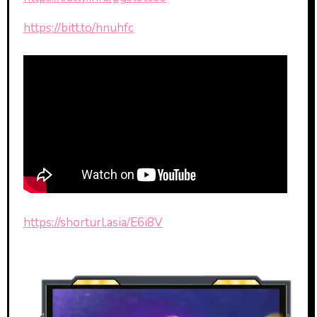
https://bitt.to/hnuhfc
https://shorturl.asia/E6i8V