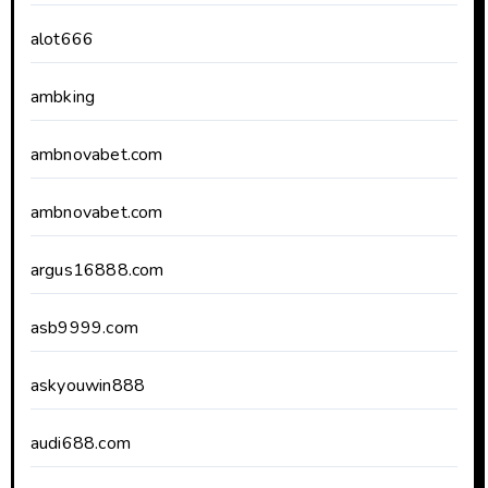
alot666
ambking
ambnovabet.com
ambnovabet.com
argus16888.com
asb9999.com
askyouwin888
audi688.com