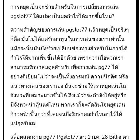
การหยุดเป็นจะช่วยสำหรับในการเปลี่ยนการเล่น
pgslot77 ให้แปลงเป็นผลกำไรได้มากขึ้นไหม?
ความสำคัญของการเล่น pgslot77 แล้วหยุดเป็นจริงๆ
ก็คือ มันไม่ได้แค่รักษาทุนในการเล่นของเราเท่านั้น
แม้กระนั้นมันยังช่วยเปลี่ยนช่องทางสำหรับในการได้
กำไรให้มากเพิ่มขึ้นได้อีกด้วย เพราะว่าเมื่อพวกเรา
สามารถรักษาสมดุลสำหรับเพื่อการเล่น pg77 ได้
อย่างดีเยี่ยม ไม่ว่าจะเป็นทั้งอารมณ์ ความนึกคิด หรือ
แนวทางเล่นของเราเอง มันจะช่วยให้เราหยุดเล่นใน
จังหวะที่เหมาะมากขึ้นได้ ถึงแม้ว่าจะกำลังได้อยู่หรือ
มีจังหวะน่าลุ้นแค่ไหน พวกเราก็จะตัดสินใจหยุดเล่น
ก้าวหน้าขึ้นกว่าที่เคยจนถึงรักษาผลกำไรเอาไว้ได้
แน่ๆครับผม
สล็อตแตกง่าย pg77 Pgslot77.art 1 ก.ค. 26 Billie คา