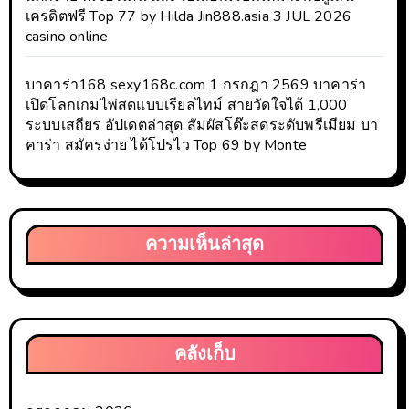
เครดิตฟรี Top 77 by Hilda Jin888.asia 3 JUL 2026
casino online
บาคาร่า168 sexy168c.com 1 กรกฎา 2569 บาคาร่า
เปิดโลกเกมไพ่สดแบบเรียลไทม์ สายวัดใจได้ 1,000
ระบบเสถียร อัปเดตล่าสุด สัมผัสโต๊ะสดระดับพรีเมียม บา
คาร่า สมัครง่าย ได้โปรไว Top 69 by Monte
ความเห็นล่าสุด
คลังเก็บ