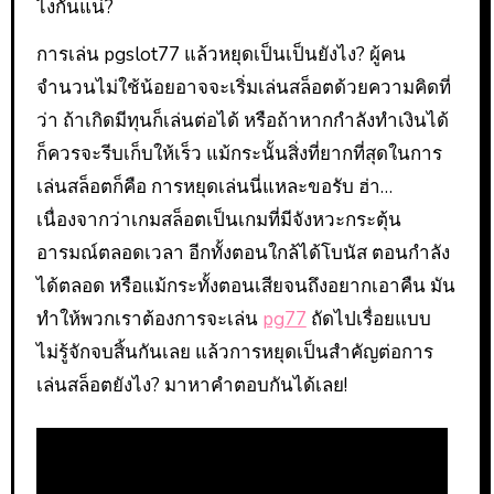
ไงกันแน่?
การเล่น pgslot77 แล้วหยุดเป็นเป็นยังไง? ผู้คน
จำนวนไม่ใช้น้อยอาจจะเริ่มเล่นสล็อตด้วยความคิดที่
ว่า ถ้าเกิดมีทุนก็เล่นต่อได้ หรือถ้าหากกำลังทำเงินได้
ก็ควรจะรีบเก็บให้เร็ว แม้กระนั้นสิ่งที่ยากที่สุดในการ
เล่นสล็อตก็คือ การหยุดเล่นนี่แหละขอรับ ฮ่า…
เนื่องจากว่าเกมสล็อตเป็นเกมที่มีจังหวะกระตุ้น
อารมณ์ตลอดเวลา อีกทั้งตอนใกล้ได้โบนัส ตอนกำลัง
ได้ตลอด หรือแม้กระทั้งตอนเสียจนถึงอยากเอาคืน มัน
ทำให้พวกเราต้องการจะเล่น
pg77
ถัดไปเรื่อยแบบ
ไม่รู้จักจบสิ้นกันเลย แล้วการหยุดเป็นสำคัญต่อการ
เล่นสล็อตยังไง? มาหาคำตอบกันได้เลย!