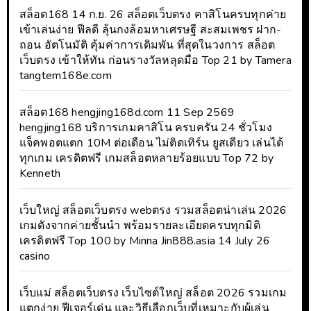
สล็อต168 14 ก.ย. 26 สล็อตเว็บตรง คาสิโนครบทุกค่าย
เข้าเล่นง่าย ฟีลดี ลุ้นกงล้อมหาเศรษฐี สะสมเพชร ฝาก-
ถอน อัตโนมัติ คุ้มค่าการเดิมพัน ที่สุดในวงการ สล็อต
เว็บตรง เข้าให้ทัน ก่อนรางวัลหลุดมือ Top 21 by Tamera
tangtem168e.com
สล็อต168 hengjing168d.com 11 Sep 2569
hengjing168 บริการเกมคาสิโน ครบครัน 24 ชั่วโมง
แจ็คพอตแตก 10M ต่อเดือน ไม่ติดเทิร์น ยูสเดียว เล่นได้
ทุกเกม เครดิตฟรี เกมสล็อตหลายร้อยแบบ Top 72 by
Kenneth
เว็บใหญ่ สล็อตเว็บตรง webตรง รวมสล็อตน่าเล่น 2026
เกมดังจากค่ายชั้นนำ พร้อมรายละเอียดครบทุกมิติ
เครดิตฟรี Top 100 by Minna Jin888.asia 14 July 26
casino
เว็บแม่ สล็อตเว็บตรง เว็บไซต์ใหญ่ สล็อต 2026 รวมเกม
แตกง่าย ฟีเจอร์เด่น และวิธีเลือกเว็บที่เหมาะกับผู้เล่น