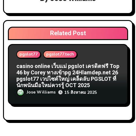
Related Post
pgslot77
pgslot77.tech
casino online เว็บแม่ pgslot เครดิตฟรี Top
46 by Corey ทางเข้าpg 24Hlamdep.net 26
pgslot77 เวปไซต์ใหญ่ เคล็ดลับ PGSLOT ที่
นักพนันมือใหม่ควรรู้ OCT 2025
Jose Williams
15 สิงหาคม 2025