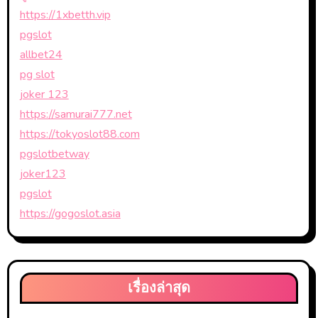
https://1xbetth.vip
pgslot
allbet24
pg slot
joker 123
https://samurai777.net
https://tokyoslot88.com
pgslotbetway
joker123
pgslot
https://gogoslot.asia
เรื่องล่าสุด