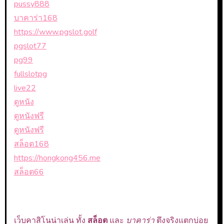
pussy888
บาคาร่า168
https://www.pgslot.golf
pgslot77
pg99
fullslotpg
live22
ดูหนัง
ดูหนังฟรี
ดูหนังฟรี
สล็อต168
https://hongkong456.me
สล็อต66
เว็บคาสิโนน่าเล่น ทั้ง
สล็อต
และ
บาคาร่า
ตึงจริงแตกบ่อย