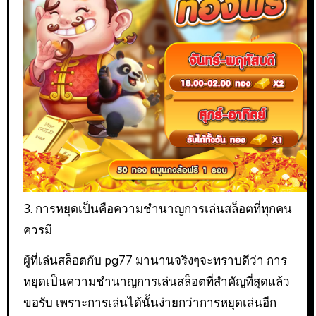
3. การหยุดเป็นคือความชำนาญการเล่นสล็อตที่ทุกคน
ควรมี
ผู้ที่เล่นสล็อตกับ pg77 มานานจริงๆจะทราบดีว่า การ
หยุดเป็นความชำนาญการเล่นสล็อตที่สำคัญที่สุดแล้ว
ขอรับ เพราะการเล่นได้นั้นง่ายกว่าการหยุดเล่นอีก