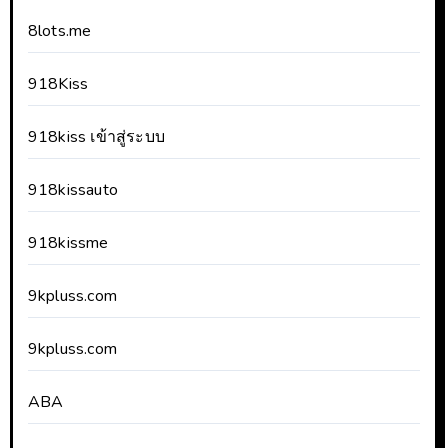
8lots.me
918Kiss
918kiss เข้าสู่ระบบ
918kissauto
918kissme
9kpluss.com
9kpluss.com
ABA