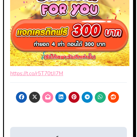
https://t.co/r5T70tJI7M
แนะแนว