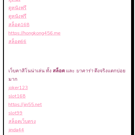
ดูหนังฟรี
ดูหนังฟรี
สล็อต168
https://hongkong456.me
สล็อต66
เว็บคาสิโนน่าเล่น ทั้ง
สล็อต
และ
บาคาร่า
ตึงจริงแตกบ่อย
มาก
joker123
slot168
https://jin55.net
slot99
สล็อตเว็บตรง
jinda44