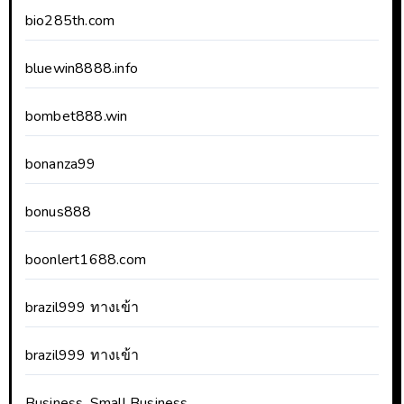
bio285th.com
bluewin8888.info
bombet888.win
bonanza99
bonus888
boonlert1688.com
brazil999 ทางเข้า
brazil999 ทางเข้า
Business, Small Business