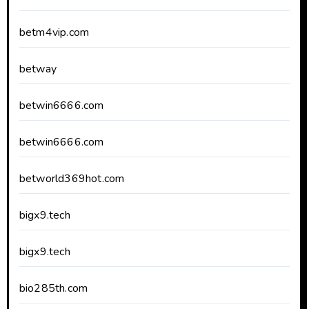
betm4vip.com
betway
betwin6666.com
betwin6666.com
betworld369hot.com
bigx9.tech
bigx9.tech
bio285th.com