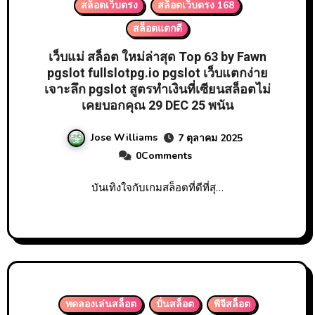
สล็อตเว็บตรง
สล็อตเว็บตรง 168
สล็อตแตกดี
เว็บแม่ สล็อต ใหม่ล่าสุด Top 63 by Fawn
pgslot fullslotpg.io pgslot เว็บแตกง่าย
เจาะลึก pgslot สูตรทำเงินที่เซียนสล็อตไม่
เคยบอกคุณ 29 DEC 25 พนัน
Jose Williams
7 ตุลาคม 2025
0Comments
บันเทิงใจกับเกมสล็อตที่ดีที่สุ…
ทดลองเล่นสล็อต
ปั่นสล็อต
พีจีสล็อต