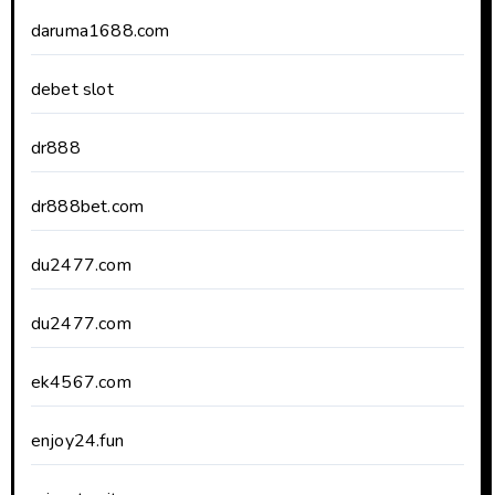
daruma1688.com
debet slot
dr888
dr888bet.com
du2477.com
du2477.com
ek4567.com
enjoy24.fun