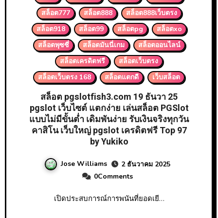
สล็อต777
สล็อต888
สล็อต888เว็บตรง
สล็อต918
สล็อต99
สล็อตpg
สล็อตxo
สล็อตพุซซี่
สล็อตมันนี่เกม
สล็อตออนไลน์
สล็อตเครดิตฟรี
สล็อตเว็บตรง
สล็อตเว็บตรง 168
สล็อตแตกดี
เว็บสล็อต
สล็อต pgslotfish3.com 19 ธันวา 25
pgslot เว็บไซต์ แตกง่าย เล่นสล็อต PGSlot
แบบไม่มีขั้นต่ำ เดิมพันง่าย รับเงินจริงทุกวัน
คาสิโน เว็บใหญ่ pgslot เครดิตฟรี Top 97
by Yukiko
Jose Williams
2 ธันวาคม 2025
0Comments
เปิดประสบการณ์การพนันที่ยอดเยี…