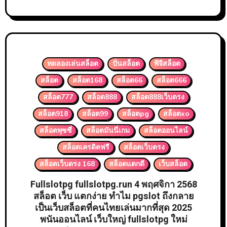
ทดลองเล่นสล็อต
ปั่นสล็อต
พีจีสล็อต
สล็อต
สล็อต168
สล็อต66
สล็อต666
สล็อต777
สล็อต888
สล็อต888เว็บตรง
สล็อต918
สล็อต99
สล็อตpg
สล็อตxo
สล็อตพุซซี่
สล็อตมันนี่เกม
สล็อตออนไลน์
สล็อตเครดิตฟรี
สล็อตเว็บตรง
สล็อตเว็บตรง 168
สล็อตแตกดี
เว็บสล็อต
Fullslotpg fullslotpg.run 4 พฤศจิกา 2568
สล็อต เว็บ แตกง่าย ทำไม pgslot ถึงกลาย
เป็นเว็บสล็อตที่คนไทยเล่นมากที่สุด 2025
พนันออนไลน์ เว็บใหญ่ fullslotpg ใหม่