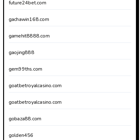
future24bet.com
gachawin168.com
gamehit8888.com
gaojing888
gem99ths.com
goatbetroyalcasino.com
goatbetroyalcasino.com
gobaza88.com
golden456