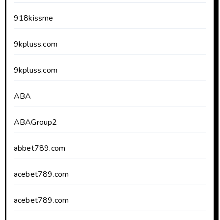
918kissme
9kpluss.com
9kpluss.com
ABA
ABAGroup2
abbet789.com
acebet789.com
acebet789.com