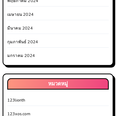
พฤษภาคม 2024
เมษายน 2024
มีนาคม 2024
กุมภาพันธ์ 2024
มกราคม 2024
หมวดหมู่
123lionth
123xos.com