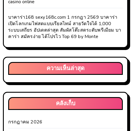
casino online
บาคาร่า168 sexy168c.com 1 กรกฎา 2569 บาคาร่า
เปิดโลกเกมไพ่สดแบบเรียลไทม์ สายวัดใจได้ 1,000
ระบบเสถียร อัปเดตล่าสุด สัมผัสโต๊ะสดระดับพรีเมียม บา
คาร่า สมัครง่าย ได้โปรไว Top 69 by Monte
ความเห็นล่าสุด
คลังเก็บ
กรกฎาคม 2026