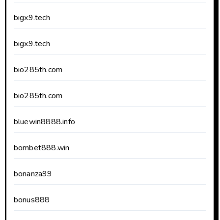
bigx9.tech
bigx9.tech
bio285th.com
bio285th.com
bluewin8888.info
bombet888.win
bonanza99
bonus888