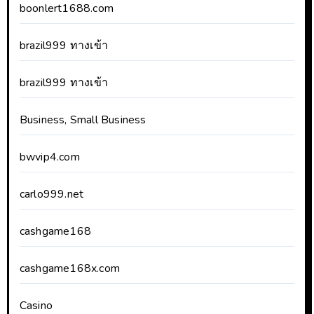
boonlert1688.com
brazil999 ทางเข้า
brazil999 ทางเข้า
Business, Small Business
bwvip4.com
carlo999.net
cashgame168
cashgame168x.com
Casino