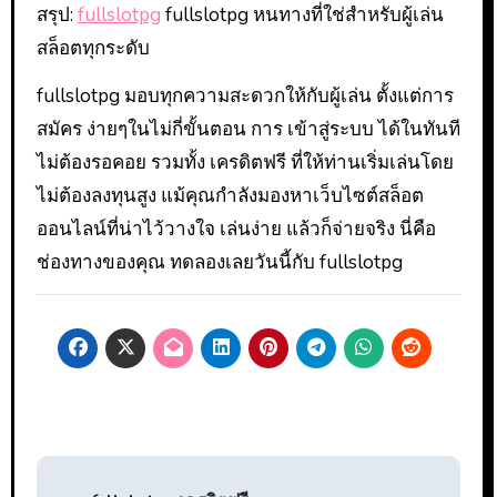
สรุป:
fullslotpg
fullslotpg หนทางที่ใช่สำหรับผู้เล่น
สล็อตทุกระดับ
fullslotpg มอบทุกความสะดวกให้กับผู้เล่น ตั้งแต่การ
สมัคร ง่ายๆในไม่กี่ขั้นตอน การ เข้าสู่ระบบ ได้ในทันที
ไม่ต้องรอคอย รวมทั้ง เครดิตฟรี ที่ให้ท่านเริ่มเล่นโดย
ไม่ต้องลงทุนสูง แม้คุณกำลังมองหาเว็บไซต์สล็อต
ออนไลน์ที่น่าไว้วางใจ เล่นง่าย แล้วก็จ่ายจริง นี่คือ
ช่องทางของคุณ ทดลองเลยวันนี้กับ fullslotpg
แนะแนว