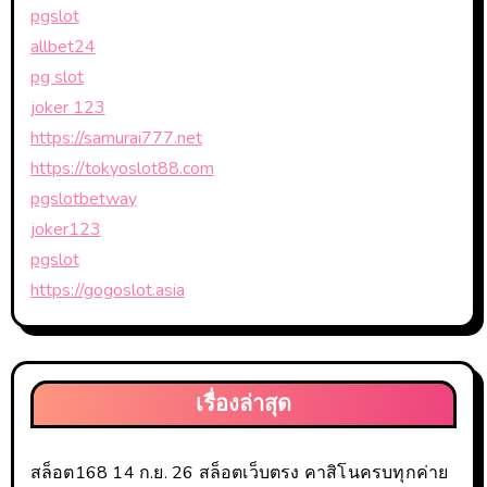
pgslot
allbet24
pg slot
joker 123
https://samurai777.net
https://tokyoslot88.com
pgslotbetway
joker123
pgslot
https://gogoslot.asia
เรื่องล่าสุด
สล็อต168 14 ก.ย. 26 สล็อตเว็บตรง คาสิโนครบทุกค่าย