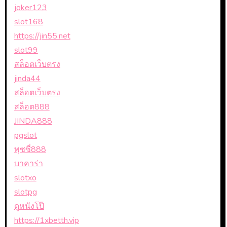
joker123
slot168
https://jin55.net
slot99
สล็อตเว็บตรง
jinda44
สล็อตเว็บตรง
สล็อต888
JINDA888
pgslot
พุซซี่888
บาคาร่า
slotxo
slotpg
ดูหนังโป๊
https://1xbetth.vip