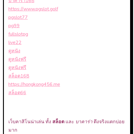
บาคาร่า168
https://www.pgslot.golf
pgslot77
pg99
fullslotpg
live22
ดูหนัง
ดูหนังฟรี
ดูหนังฟรี
สล็อต168
https://hongkong456.me
สล็อต66
เว็บคาสิโนน่าเล่น ทั้ง
สล็อต
และ
บาคาร่า
ตึงจริงแตกบ่อย
มาก