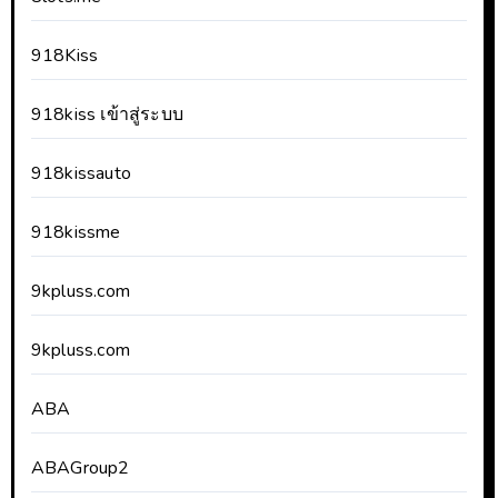
918Kiss
918kiss เข้าสู่ระบบ
918kissauto
918kissme
9kpluss.com
9kpluss.com
ABA
ABAGroup2