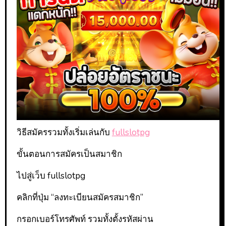
วิธีสมัครรวมทั้งเริ่มเล่นกับ
fullslotpg
ขั้นตอนการสมัครเป็นสมาชิก
ไปสู่เว็บ fullslotpg
คลิกที่ปุ่ม “ลงทะเบียนสมัครสมาชิก”
กรอกเบอร์โทรศัพท์ รวมทั้งตั้งรหัสผ่าน