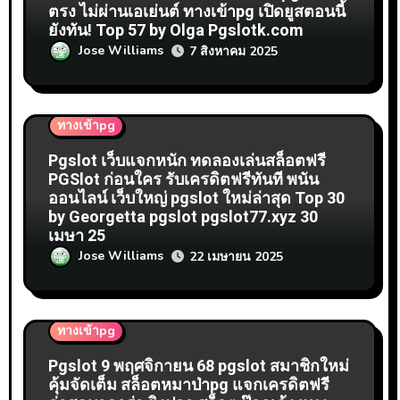
ตรง ไม่ผ่านเอเย่นต์ ทางเข้าpg เปิดยูสตอนนี้
ยังทัน! Top 57 by Olga Pgslotk.com
Jose Williams
7 สิงหาคม 2025
ทางเข้าpg
Pgslot เว็บแจกหนัก ทดลองเล่นสล็อตฟรี
PGSlot ก่อนใคร รับเครดิตฟรีทันที พนัน
ออนไลน์ เว็บใหญ่ pgslot ใหม่ล่าสุด Top 30
by Georgetta pgslot pgslot77.xyz 30
เมษา 25
Jose Williams
22 เมษายน 2025
ทางเข้าpg
Pgslot 9 พฤศจิกายน 68 pgslot สมาชิกใหม่
คุ้มจัดเต็ม สล็อตหมาป่าpg แจกเครดิตฟรี