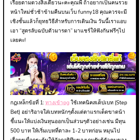
เรื่อยตามดวงสิ่งเดียวนะคะคุณพี่ ถ้าอยากเป็นคนรวย
หน้าใหม่ชั่วช้าข้ามคืนบนเว็บ funny18 คุณควรจะมี
เชิงชั้นแล้วก็ยุทธวิธีสำหรับการเดินเงิน วันนี้เราแอบ
เอา “สูตรลับฉบับตัวมารดา” มาแชร์ให้ฟังกันฟรีๆไป
เลยคะ!
กฎเหล็กข้อที่ 1:
ทางเข้าpg
ใช้เทคนิคสเต็ปเบท (Step
Bet) อย่าริอาจใส่เบทหนักๆตั้งแต่ตาแรกเด็ดขาดน้า
ชี้แนะให้แบ่งเงินทุนออกเป็นส่วนๆตัวอย่างเช่น มีทุน
500 บาท ให้เริ่มเบทที่ตาละ 1-2 บาทก่อน หมุนไป