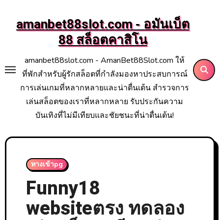
Skip
to
amanbet88slot.com - อมันเบ็ต
content
88 สล็อตคาสิโน
amanbet88slot.com - AmanBet88Slot.com ให้
ที่พักสำหรับผู้รักสล็อตที่กำลังมองหาประสบการณ์
การเล่นเกมที่หลากหลายและน่าตื่นเต้น สำรวจการ
เล่นสล็อตของเราที่หลากหลาย รับประกันความ
บันเทิงที่ไม่มีเทียบและชัยชนะที่น่าตื่นเต้น!
ทางเข้าpg
Funny18
websiteตรง ทดลอง