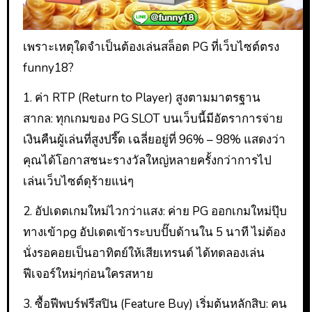
เพราะเหตุใดจำเป็นต้องเล่นสล็อต PG ที่เว็บไซต์ตรง
funny18?
1. ค่า RTP (Return to Player) สูงตามมาตรฐาน
สากล: ทุกเกมของ PG SLOT บนเว็บนี้มีอัตราการจ่าย
เงินคืนผู้เล่นที่สูงปรี๊ด เฉลี่ยอยู่ที่ 96% – 98% แสดงว่า
คุณได้โอกาสชนะรางวัลใหญ่หลายครั้งกว่าการไป
เล่นเว็บไซต์ดุร้ายแน่ๆ
2. อัปเดตเกมใหม่ไวกว่าแสง: ค่าย PG ออกเกมใหม่ปุ๊บ
ทางเข้าpg อัปเดตเข้าระบบปั๊บด้านใน 5 นาที ไม่ต้อง
นั่งรอคอยเป็นอาทิตย์ให้เสียเทรนด์ ได้ทดลองเล่น
ฟีเจอร์ใหม่ๆก่อนใครสหาย
3. ซื้อฟีพบร์ฟรีสปิน (Feature Buy) เริ่มต้นหลักสิบ: คน