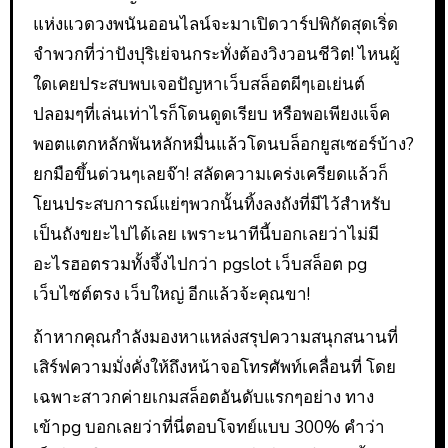
แห่งแวดวงพนันออนไลน์จะมาเปิดวาร์ปพิกัดสุดเริ่ด
จำพวกที่ว่าปังปุริเย่จนกระทั่งต้องวิงวอนชีวิต! ไหนผู้
ใดเคยประสบพบเจอปัญหาเว็บสล็อตผีๆเอเย่นต์
ปลอมๆที่เล่นเท่าไรก็โดนดูดเรียบ หรือพอเพียงแจ็ค
พอตแตกหลักพันหลักหมื่นแล้วโดนบล็อกยูสเซอร์บ้าง?
ยกมือขึ้นด่วนๆเลยจ๊า! สลัดความเคร่งเครียดแล้วก็
โยนประสบการณ์แย่ๆพวกนั้นทิ้งลงถังที่มีไว้สำหรับ
เป็นถังขยะไปได้เลย เพราะนาทีนี้บอกเลยว่าไม่มี
อะไรฮอตรวมทั้งจึ้งไปกว่า pgslot เว็บสล็อต pg
เว็บไซต์ตรง เว็บใหญ่ อีกแล้วจ้ะคุณขา!
ถ้าหากคุณกำลังมองหาแหล่งสรุปความสนุกสนานที่
เสิร์ฟความมั่งคั่งให้ถึงหน้าจอโทรศัพท์เคลื่อนที่ โดย
เฉพาะสาวกค่ายเกมสล็อตอันดับแรกๆอย่าง ทาง
เข้าpg บอกเลยว่าที่นี่ตอบโจทย์แบบ 300% คำว่า