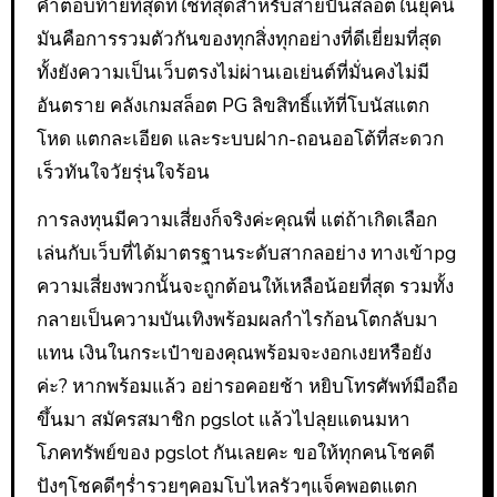
คำตอบท้ายที่สุดที่ใช่ที่สุดสำหรับสายปั่นสล็อตในยุคนี้
มันคือการรวมตัวกันของทุกสิ่งทุกอย่างที่ดีเยี่ยมที่สุด
ทั้งยังความเป็นเว็บตรงไม่ผ่านเอเย่นต์ที่มั่นคงไม่มี
อันตราย คลังเกมสล็อต PG ลิขสิทธิ์แท้ที่โบนัสแตก
โหด แตกละเอียด และระบบฝาก-ถอนออโต้ที่สะดวก
เร็วทันใจวัยรุ่นใจร้อน
การลงทุนมีความเสี่ยงก็จริงค่ะคุณพี่ แต่ถ้าเกิดเลือก
เล่นกับเว็บที่ได้มาตรฐานระดับสากลอย่าง ทางเข้าpg
ความเสี่ยงพวกนั้นจะถูกต้อนให้เหลือน้อยที่สุด รวมทั้ง
กลายเป็นความบันเทิงพร้อมผลกำไรก้อนโตกลับมา
แทน เงินในกระเป๋าของคุณพร้อมจะงอกเงยหรือยัง
ค่ะ? หากพร้อมแล้ว อย่ารอคอยช้า หยิบโทรศัพท์มือถือ
ขึ้นมา สมัครสมาชิก pgslot แล้วไปลุยแดนมหา
โภคทรัพย์ของ pgslot กันเลยคะ ขอให้ทุกคนโชคดี
ปังๆโชคดีๆร่ำรวยๆคอมโบไหลรัวๆแจ็คพอตแตก