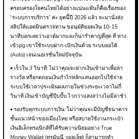
ครอบครองใจคนไทยได้อย่างแน่นแฟ้นก็คือเรื่องของ
“ระบบการบริการ” ค่ะ ยุคนี้ปี 2026 แล้ว จะมานั่งส่ง
สลิปให้แอดมินตรวจทาน ขอนุมัติยอดเงิน 10-15
นาทีบอกเลยว่าเอาต์มากและก็น่ารำคาญที่สุด ที่ ทาง
เข้าpg เขาใช้ระบบฝาก-เบิกเงินด้วย ระบบออโต้
(Auto) เจนเนอเรชั่นใหม่ปัจจุบัน
• เร็วใน 3 วินาที: ไม่ว่าคุณจะฝากเงินเข้ามาเพื่อล่า
รางวัล หรือกดถอนเงินกำไรหลักแสนออกไปใช้จ่าย
ระบบใช้เวลาประเมินผลภายในช่วงระยะเวลาไม่กี่
วินาที เงินเข้าบัญชีปุ๊บปั๊บ ไวกว่าแสงสว่างไม่มีล่าช้า
• รองรับทุกระบบการเงิน: ไม่ว่าคุณจะมีบัญชีธนาคาร
ชั้นแนวหน้าของเมืองไทย หรือสบายใช้งานกระเป๋า
เงินอิเล็กทรอนิกส์ที่ได้รับความนิยมอย่าง True
Money Wallet (ทรูมันนี่ วอลเล็ท) ก็สามารถทำ