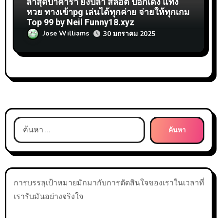
ล่าสุดบาคาร่า ยิงปลา สล็อต ป๊อกเด้ง แทง
หวย ทางเข้าpg เล่นได้ทุกค่าย จ่ายให้ทุกเกม
Top 99 by Neil Funny18.xyz
Jose Williams
30 มกราคม 2025
ค้นหา
สำหรับ:
การบรรลุเป้าหมายมักมากับการตัดสินใจของเราในเวลาที่
เรารับมันอย่างจริงใจ