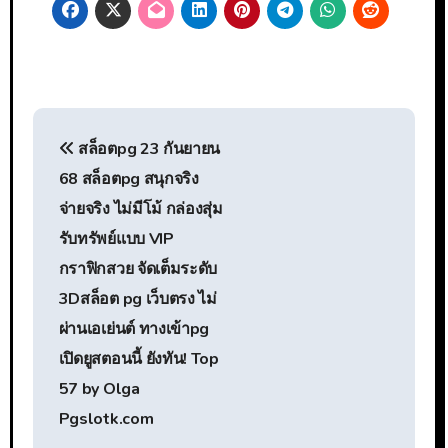
แนะแนว
สล็อตpg 23 กันยายน
เรื่อง
68 สล็อตpg สนุกจริง
จ่ายจริง ไม่มีโม้ กล่องสุ่ม
รับทรัพย์แบบ VIP
กราฟิกสวย จัดเต็มระดับ
3Dสล็อต pg เว็บตรง ไม่
ผ่านเอเย่นต์ ทางเข้าpg
เปิดยูสตอนนี้ ยังทัน! Top
57 by Olga
Pgslotk.com