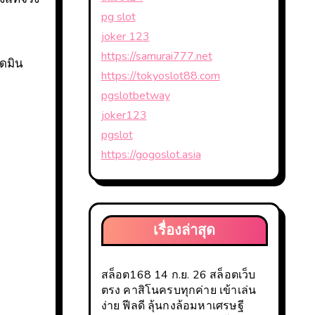
pg slot
joker 123
https://samurai777.net
อดมิน
https://tokyoslot88.com
pgslotbetway
joker123
pgslot
https://gogoslot.asia
เรื่องล่าสุด
สล็อต168 14 ก.ย. 26 สล็อตเว็บ
ตรง คาสิโนครบทุกค่าย เข้าเล่น
ง่าย ฟีลดี ลุ้นกงล้อมหาเศรษฐี