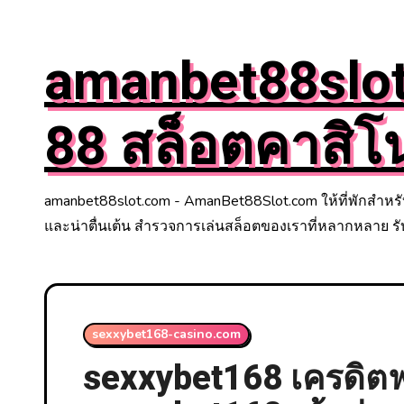
Skip
to
amanbet88slot
content
88 สล็อตคาสิโ
amanbet88slot.com - AmanBet88Slot.com ให้ที่พักสำหร
และน่าตื่นเต้น สำรวจการเล่นสล็อตของเราที่หลากหลาย รับปร
sexxybet168-casino.com
sexxybet168 เครดิต