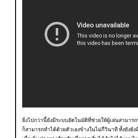
ยิ่งไปกว่านี้ยังมีระบบอัตโนมัติที่ช่วยให้ผู้เล่นส
ก็สามารถทำได้ด้วยตัวเองข้างในไม่กี่วินาที ทั้งยังยัง