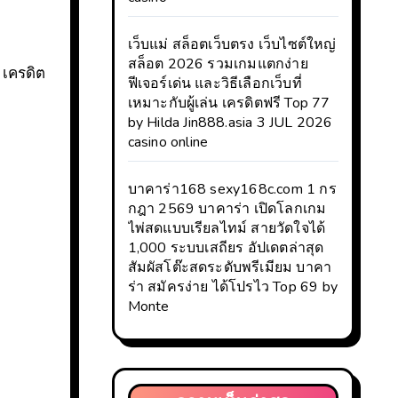
เว็บแม่ สล็อตเว็บตรง เว็บไซต์ใหญ่
สล็อต 2026 รวมเกมแตกง่าย
8 เครดิต
ฟีเจอร์เด่น และวิธีเลือกเว็บที่
เหมาะกับผู้เล่น เครดิตฟรี Top 77
by Hilda Jin888.asia 3 JUL 2026
casino online
บาคาร่า168 sexy168c.com 1 กร
กฎา 2569 บาคาร่า เปิดโลกเกม
ไพ่สดแบบเรียลไทม์ สายวัดใจได้
1,000 ระบบเสถียร อัปเดตล่าสุด
สัมผัสโต๊ะสดระดับพรีเมียม บาคา
ร่า สมัครง่าย ได้โปรไว Top 69 by
Monte