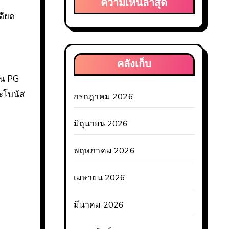
ความเห็นล่าสุด
อียด
คลังเก็บ
่น PG
ละโบนัส
กรกฎาคม 2026
มิถุนายน 2026
พฤษภาคม 2026
เมษายน 2026
มีนาคม 2026