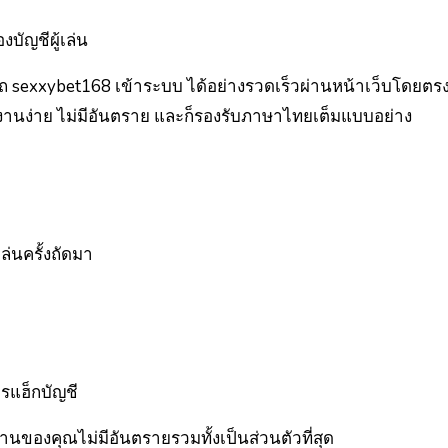
ัญชีผู้เล่น
ารถ sexxybet168 เข้าระบบ ได้อย่างรวดเร็วผ่านหน้าเว็บโดยตร
านง่าย ไม่มีอันตราย และก็รองรับภาษาไทยเต็มแบบอย่าง
ล่นครั้งถัดมา
รแฮ็กบัญชี
ช้งานของคุณไม่มีอันตรายรวมทั้งเป็นส่วนตัวที่สุด