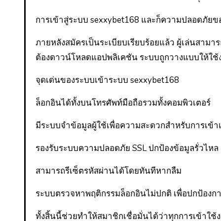
การเข้าสู่ระบบ sexxybet168 และก็ความปลอดภัยของบ
ภายหลังสมัครเป็นระเบียบเรียบร้อยแล้ว ผู้เล่นสาม
ต้องดาวน์โหลดแอปพลิเคชัน ระบบถูกวางแบบให้ใช้ง
จุดเด่นของระบบเข้าระบบ sexxybet168
ล็อกอินได้ทั้งบนโทรศัพท์มือถือรวมทั้งคอมพิวเตอร์
มีระบบจำข้อมูลผู้ใช้เพื่อความสะดวกสำหรับการเข้าเ
รองรับระบบความปลอดภัย SSL ปกป้องข้อมูลรั่วไหล
สามารถรีเซ็ตรหัสผ่านได้โดยทันทีหากลืม
ระบบตรวจหาพฤติกรรมล็อกอินไม่ปกติ เพื่อปกป้องกา
ทั้งสิ้นนี้ช่วยทำให้สมาชิกเชื่อมั่นได้ว่าทุกการเข้าใ