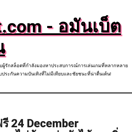
.com - อมันเบ็ต
น
ับผู้รักสล็อตที่กำลังมองหาประสบการณ์การเล่นเกมที่หลากหลาย
ะกันความบันเทิงที่ไม่มีเทียบและชัยชนะที่น่าตื่นเต้น!
ฟรี 24 December