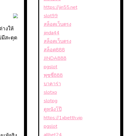
https://jin55.net
slot99
สล็อตเว็บตรง
ต่างให้
jinda44
่มีสะดุด
สล็อตเว็บตรง
สล็อต888
JINDA888
pgslot
พุซซี่888
บาคาร่า
slotxo
slotpg
ดูหนังโป๊
https://1xbetth.vip
pgslot
allbet24
งแท้จริง