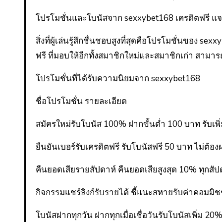
โปรโมชั่นและโบนัสจาก sexxybet168 เครดิตฟรี แจก
สิ่งที่ผู้เล่นรู้สึกชื่นชอบสูงที่สุดคือโปรโมชั่นของ s
ฟรี ที่มอบให้อีกทั้งสมาชิกใหม่และสมาชิกเก่า สามา
โปรโมชั่นที่ได้รับความนิยมจาก sexxybet168
ชื่อโปรโมชั่น รายละเอียด
สมัครใหม่รับโบนัส 100% ฝากขั้นต่ำ 100 บาท รับเพิ่
ยืนยันเบอร์รับเครดิตฟรี รับโบนัสฟรี 50 บาท ไม่ต้อ
คืนยอดเสียรายสัปดาห์ คืนยอดเสียสูงสุด 10% ทุกสัป
กิจกรรมแชร์ลิงก์รับรายได้ ชี้แนะสหายรับค่าคอม
โบนัสฝากทุกวัน ฝากทุกเมื่อเชื่อวันรับโบนัสเพิ่ม 20