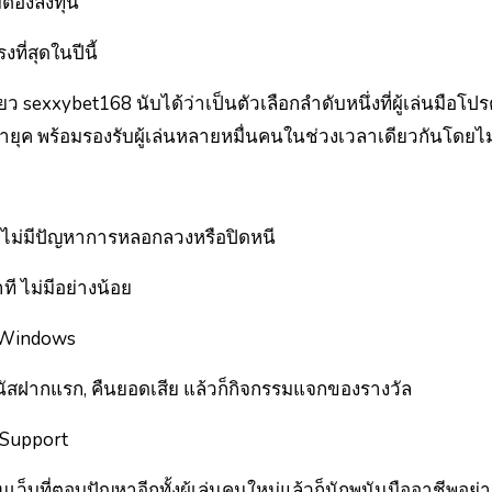
่ต้องลงทุน
ที่สุดในปีนี้
ยว sexxybet168 นับได้ว่าเป็นตัวเลือกลำดับหนึ่งที่ผู้เล่นมือโปร
ำยุค พร้อมรองรับผู้เล่นหลายหมื่นคนในช่วงเวลาเดียวกันโดยไม
 ไม่มีปัญหาการหลอกลวงหรือปิดหนี
 ไม่มีอย่างน้อย
ะ Windows
บนัสฝากแรก, คืนยอดเสีย แล้วก็กิจกรรมแจกของรางวัล
e Support
เว็บที่ตอบปัญหาอีกทั้งผู้เล่นคนใหม่แล้วก็นักพนันมืออาชีพอย่า