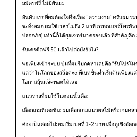
สมัครฟรี ไม่มีพันธะ
อันดับแรกที่ผมต้องใจคือเรื่อง “ความง่าย” ครับผม
จะทั้งหมด ผมใช้เวลาไม่ถึง 2 นาที กรอกเบอร์โทรศัพท์
ปลอดภัย) เท่านี้ก็ได้ยูสเซอร์มาครองแล้ว ที่สำคัญคือ
รับเครดิตฟรี 50 แล้วไปต่อยังยังไง?
พอเพียงเข้าระบบ ปุ่มที่ผมรีบกดหาเลยคือ “รับโปรโม
แต่ว่าในโลกของสล็อตxo ที่เบทขั้นต่ำเริ่มต้นเพียงแค่ไ
โอกาสลุ้นแจ็คพอตได้เลย
แนวทางที่ผมใช้ในตอนนั้นคือ:
เลือกเกมที่เคยชิน: ผมเลือกเกมแนวผลไม้หรือเกมคลาสส
ค่อยเป็นค่อยไป: ผมเริ่มเบทที่ 1-2 บาท เพื่อดูเชิงอั