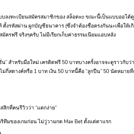
 ระบบลงทะเบียนสมัครสมาชิกของ สล็อตxo ขณะนี้เป็นแบบออโต้ด
 ตั้งรหัสผ่าน ผูกบัญชีธนาคาร (ซึ่งจำต้องชื่อตรงกันนะเพื่อให้
 สมัครฟรี จริงๆครับ ไม่มีเรียกเก็บค่าธรรมเนียมแอบหลัง
ชั่น” สำหรับมือใหม่ เครดิตฟรี 50 บาทบางครั้งอาจจะดูราวกับว
ม่กี่สตางค์หรือ 1 บาท เงิน 50 บาทนี้คือ “ลูกปืน” 50 นัดหมายที่
ิกที่คนรีวิวว่า “แตกง่าย”
ลกอริทึมของเกมก่อน ไม่วู่วามกด Max Bet ตั้งแต่ตาแรก