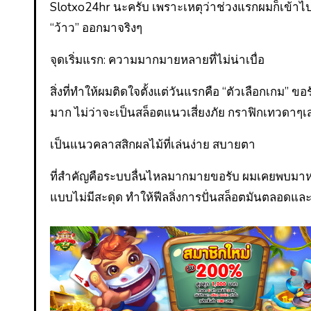
Slotxo24hr นะครับ เพราะเหตุว่าช่วงแรกผมก็เข้าไป
“ว้าว” ออกมาจริงๆ
จุดเริ่มแรก: ความมากมายหลายที่ไม่น่าเบื่อ
สิ่งที่ทำให้ผมติดใจตั้งแต่วันแรกคือ “ตัวเลือกเกม” 
มาก ไม่ว่าจะเป็นสล็อตแนวเสี่ยงภัย กราฟิกเทวดาๆเส
เป็นแนวคลาสสิกผลไม้ที่เล่นง่าย สบายตา
ที่สำคัญคือระบบลื่นไหลมากมายขอรับ ผมเคยพบมาหลายท
แบบไม่มีสะดุด ทำให้ฟีลลิ่งการปั่นสล็อตมันตลอดและ