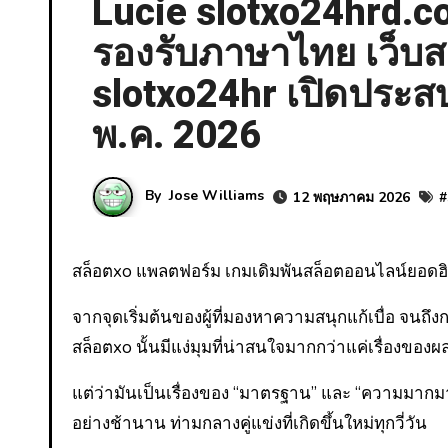
Lucie slotxo24hrd.c
รองรับภาษาไทย เว็บส
slotxo24hr เปิดประสบก
พ.ค. 2026
By
Jose Williams
12 พฤษภาคม 2026
#
สล็อตxo แพลตฟอร์ม เกมเดิมพันสล็อตออนไลน์ยอดฮิต 
จากจุดเริ่มต้นของผู้ที่มองหาความสนุกแก้เบื่อ 
สล็อตxo นั้นมีแง่มุมที่น่าสนใจมากกว่าแค่เรื่องของ
แต่ว่ามันเป็นเรื่องของ “มาตรฐาน” และ “ความมากม
อย่างช้านาน ท่ามกลางคู่แข่งที่เกิดขึ้นใหม่ทุกวี่วัน