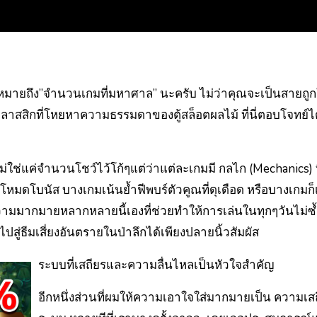
txo หมายถึง”จำนวนเกมที่มหาศาล” นะครับ ไม่ว่าคุณจะเป็นสายถู
าสสิกที่โหยหาความธรรมดาของตู้สล็อตผลไม้ ที่นี่ตอบโจทย์ไ
่ใช่แค่จำนวนโชว์ไว้โก้ๆแต่ว่าแต่ละเกมมี กลไก (Mechanics) ที
โหมดโบนัส บางเกมเน้นย้ำฟีพบร์ตัวคูณที่ดุเดือด หรือบางเกมก็
ามมากมายหลากหลายนี้เองที่ช่วยทำให้การเล่นในทุกๆวันไม่ซ
่ธีมเสี่ยงอันตรายในป่าลึกได้เพียงปลายนิ้วสัมผัส
ระบบที่เสถียรและความลื่นไหลเป็นหัวใจสำคัญ
อีกหนึ่งส่วนที่ผมให้ความเอาใจใส่มากมายเป็น ความเส