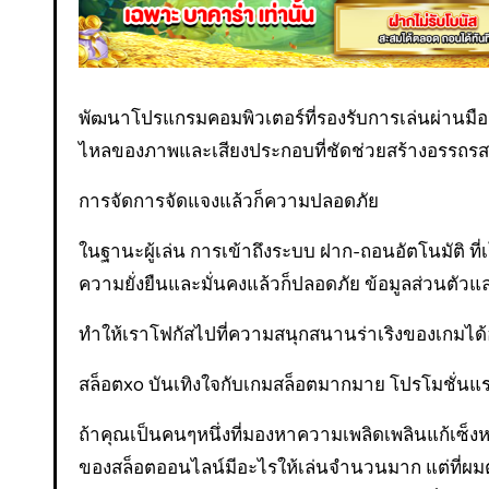
พัฒนาโปรแกรมคอมพิวเตอร์ที่รองรับการเล่นผ่านมือถ
ไหลของภาพและเสียงประกอบที่ชัดช่วยสร้างอรรถรสสำ
การจัดการจัดแจงแล้วก็ความปลอดภัย
ในฐานะผู้เล่น การเข้าถึงระบบ ฝาก-ถอนอัตโนมัติ ที่เร็
ความยั่งยืนและมั่นคงแล้วก็ปลอดภัย ข้อมูลส่วนตัวแ
ทำให้เราโฟกัสไปที่ความสนุกสนานร่าเริงของเกมได้อ
สล็อตxo บันเทิงใจกับเกมสล็อตมากมาย โปรโมชั่นแร
ถ้าคุณเป็นคนๆหนึ่งที่มองหาความเพลิดเพลินแก้เซ็ง
ของสล็อตออนไลน์มีอะไรให้เล่นจำนวนมาก แต่ที่ผมต