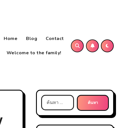
Home
Blog
Contact
Welcome to the family!
ค้นหา
สำหรับ:
y