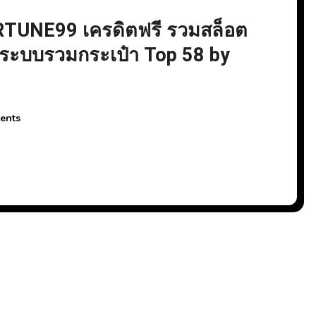
UNE99 เครดิตฟรี รวมสล็อต
ิง ระบบรวมกระเป๋า Top 58 by
ents