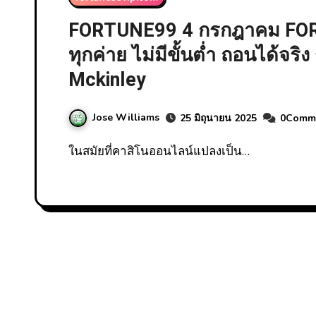
FORTUNE99 4 กรกฎาคม FORT
ทุกค่าย ไม่มีขั้นต่ำ ถอนได้จร
Mckinley
Jose Williams
25 มิถุนายน 2025
0Comm
ในสมัยที่คาสิโนออนไลน์แปลงเป็น…