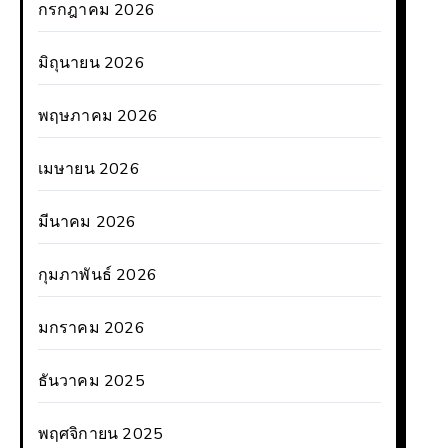
กรกฎาคม 2026
มิถุนายน 2026
พฤษภาคม 2026
เมษายน 2026
มีนาคม 2026
กุมภาพันธ์ 2026
มกราคม 2026
ธันวาคม 2025
พฤศจิกายน 2025