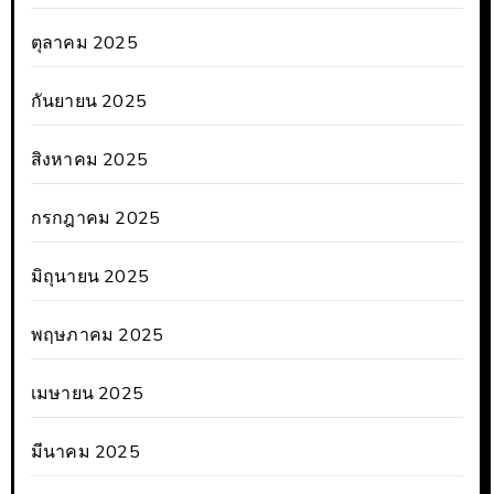
ตุลาคม 2025
กันยายน 2025
สิงหาคม 2025
กรกฎาคม 2025
มิถุนายน 2025
พฤษภาคม 2025
เมษายน 2025
มีนาคม 2025