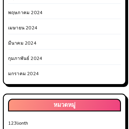
พฤษภาคม 2024
เมษายน 2024
มีนาคม 2024
กุมภาพันธ์ 2024
มกราคม 2024
หมวดหมู่
123lionth