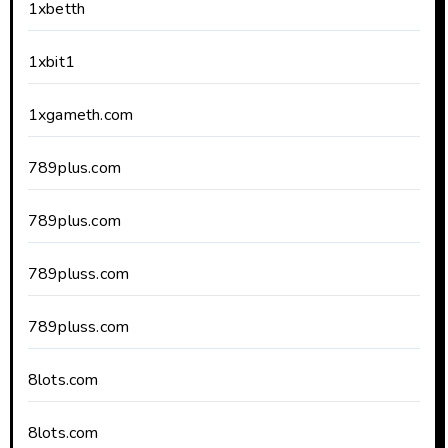
1xbetth
1xbit1
1xgameth.com
789plus.com
789plus.com
789pluss.com
789pluss.com
8lots.com
8lots.com