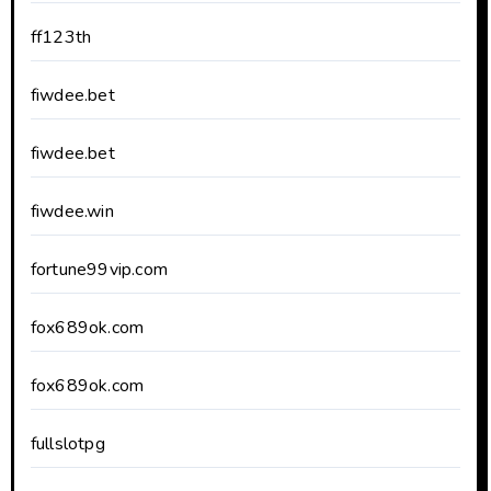
ff123th
fiwdee.bet
fiwdee.bet
fiwdee.win
fortune99vip.com
fox689ok.com
fox689ok.com
fullslotpg