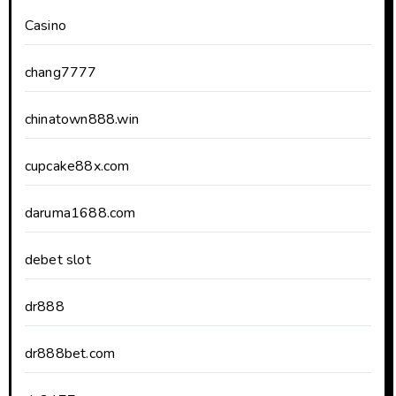
Casino
chang7777
chinatown888.win
cupcake88x.com
daruma1688.com
debet slot
dr888
dr888bet.com