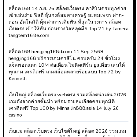
สล็อต168 14 ก.ย. 26 สล็อตเว็บตรง คาสิโนครบทุกค่าย
เข้าเล่นง่าย ฟีลดี ลุ้นกงล้อมหาเศรษฐี สะสมเพชร ฝาก-
ถอน อัตโนมัติ คุ้มค่าการเดิมพัน ที่สุดในวงการ สล็อต
เว็บตรง เข้าให้ทัน ก่อนรางวัลหลุดมือ Top 21 by Tamera
tangtem168e.com
สล็อต168 hengjing168d.com 11 Sep 2569
hengjing168 บริการเกมคาสิโน ครบครัน 24 ชั่วโมง
แจ็คพอตแตก 10M ต่อเดือน ไม่ติดเทิร์น ยูสเดียว เล่นได้
ทุกเกม เครดิตฟรี เกมสล็อตหลายร้อยแบบ Top 72 by
Kenneth
เว็บใหญ่ สล็อตเว็บตรง webตรง รวมสล็อตน่าเล่น 2026
เกมดังจากค่ายชั้นนำ พร้อมรายละเอียดครบทุกมิติ
เครดิตฟรี Top 100 by Minna Jin888.asia 14 July 26
casino
เว็บแม่ สล็อตเว็บตรง เว็บไซต์ใหญ่ สล็อต 2026 รวมเกม