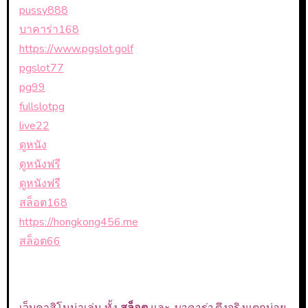
pussy888
บาคาร่า168
https://www.pgslot.golf
pgslot77
pg99
fullslotpg
live22
ดูหนัง
ดูหนังฟรี
ดูหนังฟรี
สล็อต168
https://hongkong456.me
สล็อต66